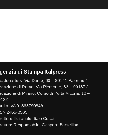
genzia di Stampa Italpress
adquarters: Via Dante, 69 – 90141 Palermo /
dazione di Roma: Via Piemonte, 32 – 00187 /
dazione di Milano: Corso di Porta Vittoria, 18 –
0122
rtita IVA 01868790849
SSN 2465-3535
rettore Editoriale: Italo Cucci
rettore Responsabile: Gaspare Borsellino