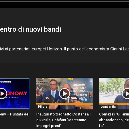
centro di nuovi bandi
vi ai partenariati europei Horizon. Il punto dell’economista Gianni Lep
Pillole
Lombardia
omy – Puntata del
Inaugurato traghetto Costanza I
Comazzi “Gli anim
di Sicilia, Schifani “Mantenuto
abbandonano, den
impegni presi”
fa”