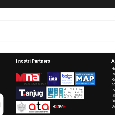
I nostri Partners
A
He
Re
Re
2
Pa
I
Di
Di