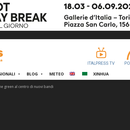
ITALPRESS TV
PO
GIONALI
BLOG
METEO
XINHUA
one green al centro di nuovi bandi