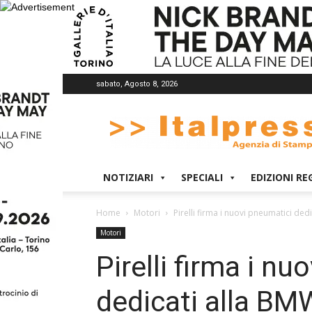
sabato, Agosto 8, 2026
Italpress
NOTIZIARI
SPECIALI
EDIZIONI RE
Home
Motori
Pirelli firma i nuovi pneumatici dedi
Motori
Pirelli firma i n
dedicati alla BMW