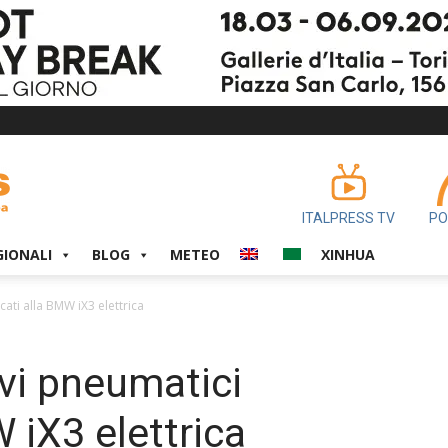
ITALPRESS TV
PO
GIONALI
BLOG
METEO
XINHUA
cati alla BMW iX3 elettrica
uovi pneumatici
 iX3 elettrica