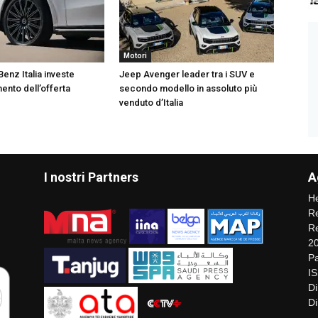
Motori
nz Italia investe
Jeep Avenger leader tra i SUV e
ento dell’offerta
secondo modello in assoluto più
venduto d’Italia
I nostri Partners
A
He
Re
Re
2
Pa
I
Di
Di