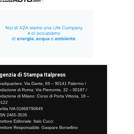
genzia di Stampa Italpress
adquarters: Via Dante, 69 – 90141 Palermo /
dazione di Roma: Via Piemonte, 32 – 00187 /
dazione di Milano: Corso di Porta Vittoria, 18 –
0122
rtita IVA 01868790849
SSN 2465-3535
rettore Editoriale: Italo Cucci
rettore Responsabile: Gaspare Borsellino