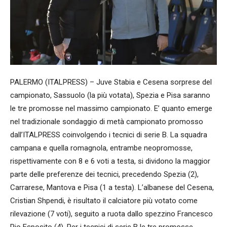
PALERMO (ITALPRESS) – Juve Stabia e Cesena sorprese del
campionato, Sassuolo (la più votata), Spezia e Pisa saranno
le tre promosse nel massimo campionato. E’ quanto emerge
nel tradizionale sondaggio di metà campionato promosso
dall’ITALPRESS coinvolgendo i tecnici di serie B. La squadra
campana e quella romagnola, entrambe neopromosse,
rispettivamente con 8 e 6 voti a testa, si dividono la maggior
parte delle preferenze dei tecnici, precedendo Spezia (2),
Carrarese, Mantova e Pisa (1 a testa). L’albanese del Cesena,
Cristian Shpendi, è risultato il calciatore più votato come
rilevazione (7 voti), seguito a ruota dallo spezzino Francesco
Pio Esposito (4). Per i tecnici di serie B le tre promosse