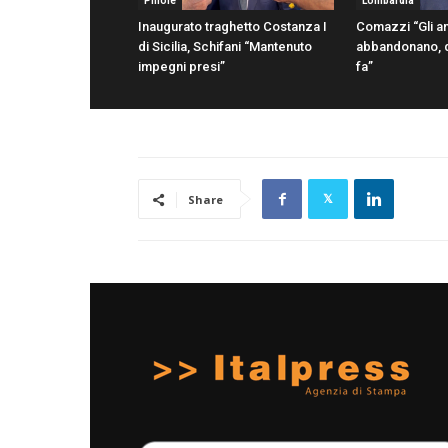
Pillole
Lombardia
Inaugurato traghetto Costanza I
Comazzi “Gli an
di Sicilia, Schifani “Mantenuto
abbandonano, d
impegni presi”
fa”
Share