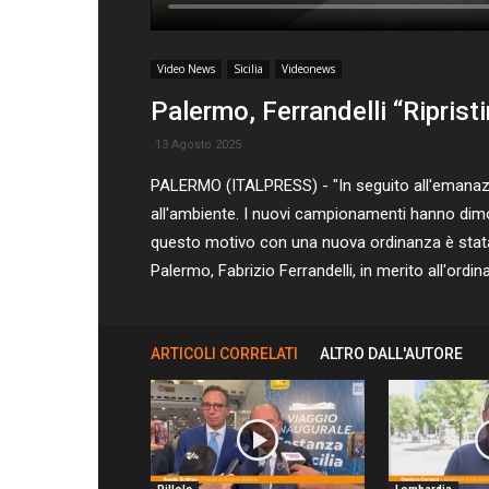
Video News
Sicilia
Videonews
Palermo, Ferrandelli “Riprist
13 Agosto 2025
PALERMO (ITALPRESS) - "In seguito all'emanazio
all'ambiente. I nuovi campionamenti hanno dimostr
questo motivo con una nuova ordinanza è stata ri
Palermo, Fabrizio Ferrandelli, in merito all'ord
ARTICOLI CORRELATI
ALTRO DALL'AUTORE