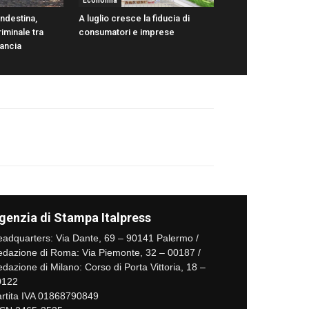
Economia
ndestina,
A luglio cresce la fiducia di
iminale tra
consumatori e imprese
rancia
genzia di Stampa Italpress
adquarters: Via Dante, 69 – 90141 Palermo /
dazione di Roma: Via Piemonte, 32 – 00187 /
dazione di Milano: Corso di Porta Vittoria, 18 –
0122
rtita IVA 01868790849