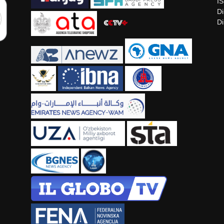
I
Di
Di