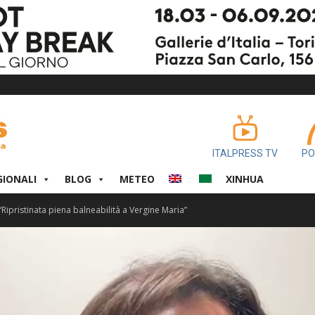
ITALPRESS TV
PO
GIONALI
BLOG
METEO
XINHUA
“Ripristinata piena balneabilità a Vergine Maria”