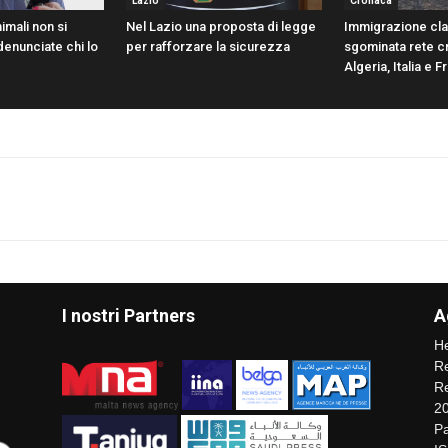
Lazio
Cronaca
imali non si
Nel Lazio una proposta di legge
Immigrazione cla
enunciate chi lo
per rafforzare la sicurezza
sgominata rete cr
Algeria, Italia e F
I nostri Partners
A
He
Re
Re
2
Pa