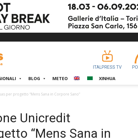
ITALPRESS TV
PO
GIONALI
BLOG
METEO
XINHUA
gsas per progetto “Mens Sana in Corpore Sano”
ne Unicredit
ogetto “Mens Sana in