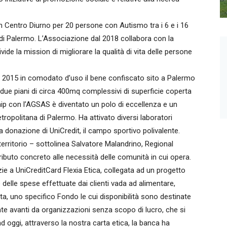
un Centro Diurno per 20 persone con Autismo tra i 6 e i 16
 di Palermo. L’Associazione dal 2018 collabora con la
de la mission di migliorare la qualità di vita delle persone
l 2015 in comodato d’uso il bene confiscato sito a Palermo
di due piani di circa 400mq complessivi di superficie coperta
hip con l’AGSAS è diventato un polo di eccellenza e un
tropolitana di Palermo. Ha attivato diversi laboratori
lla donazione di UniCredit, il campo sportivo polivalente.
territorio – sottolinea Salvatore Malandrino, Regional
ributo concreto alle necessità delle comunità in cui opera.
ie a UniCreditCard Flexia Etica, collegata ad un progetto
e delle spese effettuate dai clienti vada ad alimentare,
rta, uno specifico Fondo le cui disponibilità sono destinate
rtate avanti da organizzazioni senza scopo di lucro, che si
ad oggi, attraverso la nostra carta etica, la banca ha