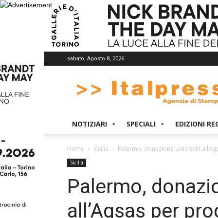
sabato, Agosto 8, 2026
Italpress
NOTIZIARI
SPECIALI
EDIZIONI RE
Home
Sicilia
Palermo, donazione Unicredit all’A
Sicilia
Palermo, donazio
all’Agsas per pr