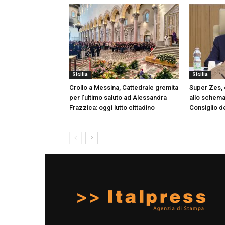
Sicilia
Sicilia
Crollo a Messina, Cattedrale gremita
Super Zes, o
per l’ultimo saluto ad Alessandra
allo schema 
Frazzica: oggi lutto cittadino
Consiglio de