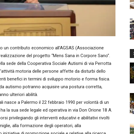
o un contributo economico all’AGSAS (Associazione
la realizzazione del progetto “Mens Sana in Corpore Sano”.
lla sede della Cooperativa Sociale Autismi di via Perrotta
’attività motoria delle persone affette da disturbi dello
nti benefici in termini di sviluppo motorio e forma fisica.
e da autismo potranno acquisire una postura corretta,
o ulteriori abilità.
ali nasce a Palermo il 22 febbraio 1990 per volontà di un
 ha la sua sede legale ed operativa in via Don Orione 18 A.
rsi privilegiando gli interventi educativi e abilitativi rivolti
glie, alla formazione degli operatori, alla
 iniziative di promozione sociale e relative alla ricerca