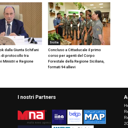
Sicilia
k dalla Giunta Schifani
Concluso a Cittaducale il primo
di protocollo tra
corso per agenti del Corpo
i Ministri e Regione
Forestale della Regione Siciliana,
formati 94 allievi
I nostri Partners
A
He
Re
Re
2