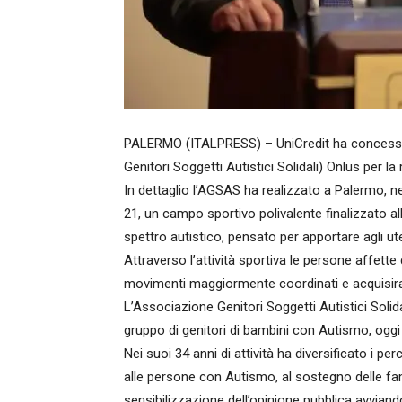
PALERMO (ITALPRESS) – UniCredit ha concess
Genitori Soggetti Autistici Solidali) Onlus per 
In dettaglio l’AGSAS ha realizzato a Palermo, ne
21, un campo sportivo polivalente finalizzato all
spettro autistico, pensato per apportare agli ute
Attraverso l’attività sportiva le persone affett
movimenti maggiormente coordinati e acquisirann
L’Associazione Genitori Soggetti Autistici Solid
gruppo di genitori di bambini con Autismo, oggi
Nei suoi 34 anni di attività ha diversificato i perco
alle persone con Autismo, al sostegno delle fami
sensibilizzazione dell’opinione pubblica avviando