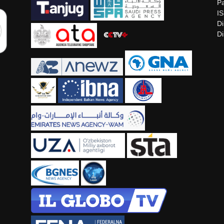
Pa
I
Di
Di