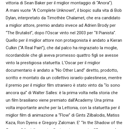
vittoria di Sean Baker per il miglior montaggio di “Anora”).
A mani vuote “A Complete Unknown”, il biopic sulla vita di Bob
Dylan, interpretato da Timothèe Chalamet, che era candidato
a miglior attore, premio andato invece ad Adrien Brody per
“The Brutalist”, dopo l’Oscar vinto nel 2003 per “Il Pianista”.
Quello per il miglior attore non protagonista è andato a Kieran
Culkin (“A Real Pain”), che dal palco ha ringraziato la moglie,
ricordandole che gli aveva promesso quattro figli se avesse
vinto la prestigiosa statuetta. L’Oscar per il miglior
documentario è andato a “No Other Land” diretto, prodotto,
scritto e montato da un collettivo israelo-palestinese, mentre
il premio per il miglior film straniero è stato vinto da “Io sono
ancora qui” di Walter Salles: è la prima volta nella storia che
un film brasiliano viene premiato dall’Academy. Una prima
volta importante anche per la Lettonia, con la statuetta per il
miglior film di animazione a “Flow” di Gints Zilbalodis, Matiss
Kaza, Ron Dyens e Gregory Zalcman. E’ “In the Shadow of the