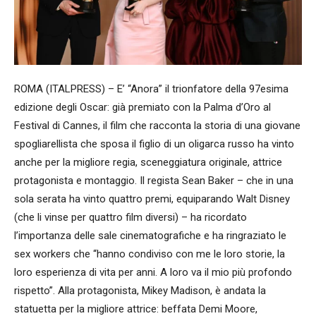
ROMA (ITALPRESS) – E’ “Anora” il trionfatore della 97esima
edizione degli Oscar: già premiato con la Palma d’Oro al
Festival di Cannes, il film che racconta la storia di una giovane
spogliarellista che sposa il figlio di un oligarca russo ha vinto
anche per la migliore regia, sceneggiatura originale, attrice
protagonista e montaggio. Il regista Sean Baker – che in una
sola serata ha vinto quattro premi, equiparando Walt Disney
(che li vinse per quattro film diversi) – ha ricordato
l’importanza delle sale cinematografiche e ha ringraziato le
sex workers che “hanno condiviso con me le loro storie, la
loro esperienza di vita per anni. A loro va il mio più profondo
rispetto”. Alla protagonista, Mikey Madison, è andata la
statuetta per la migliore attrice: beffata Demi Moore,