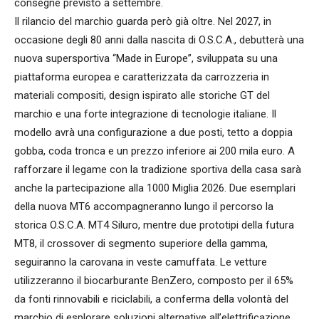
consegne previsto a settembre.
Il rilancio del marchio guarda però già oltre. Nel 2027, in
occasione degli 80 anni dalla nascita di O.S.C.A., debutterà una
nuova supersportiva “Made in Europe”, sviluppata su una
piattaforma europea e caratterizzata da carrozzeria in
materiali compositi, design ispirato alle storiche GT del
marchio e una forte integrazione di tecnologie italiane. Il
modello avrà una configurazione a due posti, tetto a doppia
gobba, coda tronca e un prezzo inferiore ai 200 mila euro. A
rafforzare il legame con la tradizione sportiva della casa sarà
anche la partecipazione alla 1000 Miglia 2026. Due esemplari
della nuova MT6 accompagneranno lungo il percorso la
storica O.S.C.A. MT4 Siluro, mentre due prototipi della futura
MT8, il crossover di segmento superiore della gamma,
seguiranno la carovana in veste camuffata. Le vetture
utilizzeranno il biocarburante BenZero, composto per il 65%
da fonti rinnovabili e riciclabili, a conferma della volontà del
marchio di esplorare soluzioni alternative all’elettrificazione