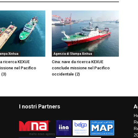
tampa Xinhua
Agenzia di Stampa Xinhua
da ricerca KEXUE
Cina: nave da ricerca KEXUE
ssione nel Pacifico
conclude missione nel Pacifico
 (3)
occidentale (2)
I nostri Partners
A
He
Re
Re
2