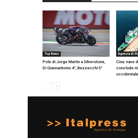
Top News
Agenzia di S
Pole di Jorge Martin a Silverstone,
Cina: nave 
Di Giannantonio 4°, Bezzecchi 5°
conclude mi
occidentale