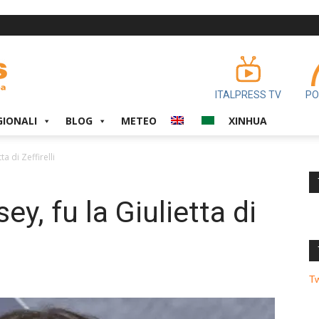
ITALPRESS TV
PO
GIONALI
BLOG
METEO
XINHUA
a di Zeffirelli
y, fu la Giulietta di
T