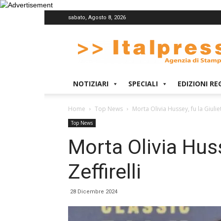
sabato, Agosto 8, 2026
Italpress
NOTIZIARI
SPECIALI
EDIZIONI RE
Home
Top News
Morta Olivia Hussey, fu la Giuliett
Top News
Morta Olivia Husse
Zeffirelli
28 Dicembre 2024