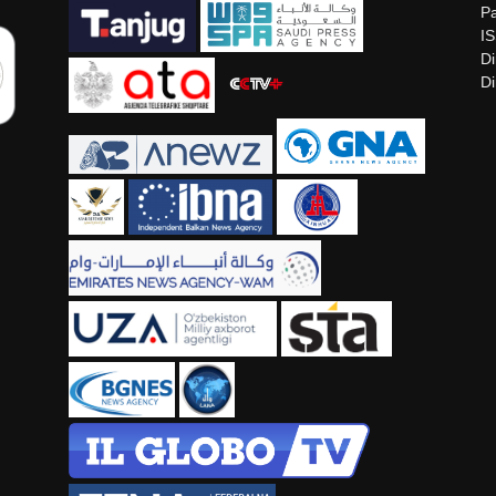
Pa
I
Di
Di