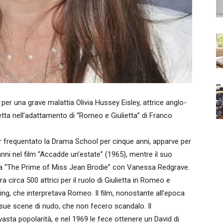
per una grave malattia Olivia Hussey Eisley, attrice anglo-
tta nell’adattamento di “Romeo e Giulietta” di Franco
er frequentato la Drama School per cinque anni, apparve per
anni nel film “Accadde un’estate” (1965), mentre il suo
pera “The Prime of Miss Jean Brodie” con Vanessa Redgrave.
ra circa 500 attrici per il ruolo di Giulietta in Romeo e
ing, che interpretava Romeo. Il film, nonostante all’epoca
ue scene di nudo, che non fecero scandalo. Il
asta popolarità, e nel 1969 le fece ottenere un David di