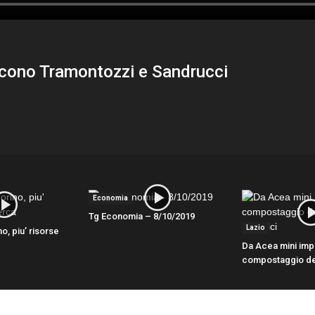
ncono Tramontozzi e Sandrucci
Economia
Tg Economia – 8/10/2019
Lazio
no, piu’ risorse
Da Acea mini impi
compostaggio dei 