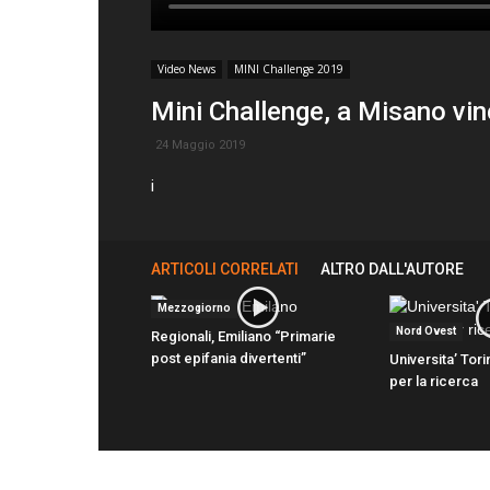
Video News
MINI Challenge 2019
Mini Challenge, a Misano vi
24 Maggio 2019
i
ARTICOLI CORRELATI
ALTRO DALL'AUTORE
Mezzogiorno
Nord Ovest
Regionali, Emiliano “Primarie
post epifania divertenti”
Universita’ Tori
per la ricerca