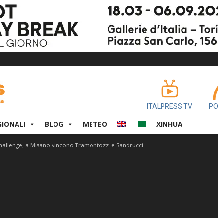
ITALPRESS TV
PO
GIONALI
BLOG
METEO
XINHUA
hallenge, a Misano vincono Tramontozzi e Sandrucci