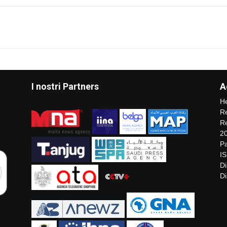
I nostri Partners
A
He
Re
Re
2
Pa
I
Di
Di