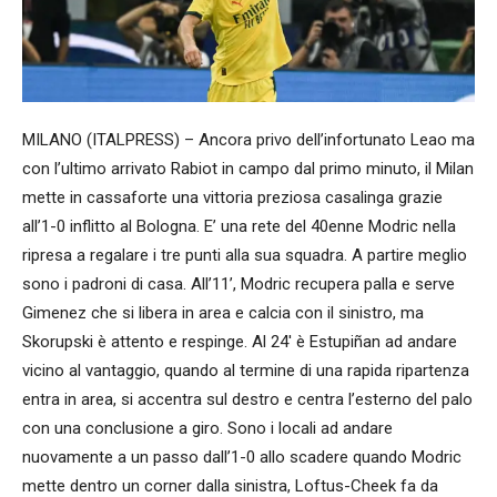
MILANO (ITALPRESS) – Ancora privo dell’infortunato Leao ma
con l’ultimo arrivato Rabiot in campo dal primo minuto, il Milan
mette in cassaforte una vittoria preziosa casalinga grazie
all’1-0 inflitto al Bologna. E’ una rete del 40enne Modric nella
ripresa a regalare i tre punti alla sua squadra. A partire meglio
sono i padroni di casa. All’11’, Modric recupera palla e serve
Gimenez che si libera in area e calcia con il sinistro, ma
Skorupski è attento e respinge. Al 24′ è Estupiñan ad andare
vicino al vantaggio, quando al termine di una rapida ripartenza
entra in area, si accentra sul destro e centra l’esterno del palo
con una conclusione a giro. Sono i locali ad andare
nuovamente a un passo dall’1-0 allo scadere quando Modric
mette dentro un corner dalla sinistra, Loftus-Cheek fa da