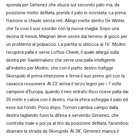
sponda per Gimenez che sbuca sul secondo palo ma, da
posizione molto defilata, prende il palo in scivolata. La prima
frazione si chiude senza reti. Allegri mette dentro De Winter,
che fa così il suo esordio con la nuova maglia. Dopo una
decina di minuti, Maignan deve uscire dal terreno di gioco per
un problema al polpaccio. La partita si sblocca al 16′. Modric
recupera palla e serve Loftus-Cheek, il quale allarga sulla
destra per Saelemakers che serve una palla intelligente
all’indietro per Modric, che con il piatto destro trafigge
Skorupski di prima intenzione e firma il suo primo gol con la
casacca rossonera. Al 23′ arriva il terzo legno per i 7 volte
campioni d’Europa, quando il neo entrato Ricci riceve palla dai
20 metri e calcia con il destro, ma la sfera scheggia il palo ed
esce sul fondo. Poco dopo, Tomori cambia campo dalla
destra tagliando fuori la difesa e servendo Gimenez, che
controlla male e poi va al tiro da posizione defilata, facendosi
sbarrare la strada da Skorupski. Al 38′, Gimenez manca il