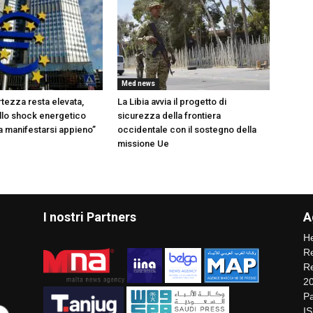
Med news
rtezza resta elevata,
La Libia avvia il progetto di
ello shock energetico
sicurezza della frontiera
 manifestarsi appieno”
occidentale con il sostegno della
missione Ue
I nostri Partners
A
He
Re
Re
2
Pa
I