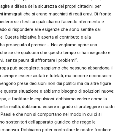
 agire a difesa della sicurezza dei propri cittadini, per
i immigrati che si erano macchiati di reati gravi. Di fronte
ederci se i testi ai quali stiamo facendo riferimento e
rado di rispondere alle esigenze che sono sentite dai
e. Questa iniziativa è aperta al contributo e alla
 – ha proseguito il premier -. Noi vogliamo aprire una
perchè se c’è qualcosa che questo tempo ci ha insegnato è
 senza paura di affrontare i problemi”.
’Europa può accogliere: sappiamo che nessuno abbandona il
o sempre essere aiutati e tutelati, ma occorre riconoscere
 vengono prese decisioni non dai politici ma da altre figure
e questa situazione e abbiamo bisogno di soluzioni nuove:
opa, e facilitare le espulsioni: dobbiamo vedere come la
 nella realtà, dobbiamo essere in grado di proteggere i nostri
i Paesi e che non si comportano nel modo in cui ci si
 sostenitori dell’apparato giuridico che regge le
 manovra. Dobbiamo poter controllare le nostre frontiere