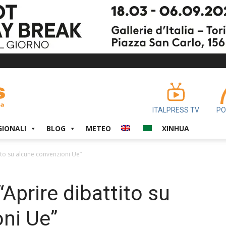
ITALPRESS TV
PO
GIONALI
BLOG
METEO
XINHUA
tito su alcune convenzioni Ue”
“Aprire dibattito su
ni Ue”