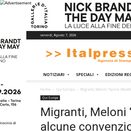
venerdì, Agosto 7, 2026
Italpress
NOTIZIARI
SPECIALI
EDIZIONI RE
Home
Qui Europa
Migranti, Meloni “Aprire dibat
Qui Europa
Migranti, Meloni 
alcune convenzio