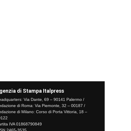
genzia di Stampa Italpress
adquarters: Via Dante, 69 – 90141 Palermo /
dazione di Roma: Via Piemonte, 32 – 00187 /
dazione di Milano: Corso di Porta Vittoria, 18 –
0122
rtita IVA 01868790849
SSN 2465-3535