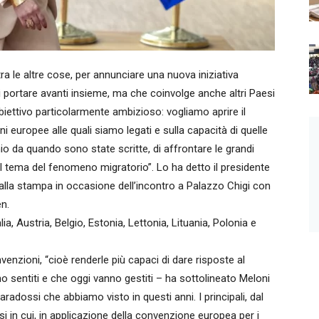
 le altre cose, per annunciare una nuova iniziativa
portare avanti insieme, ma che coinvolge anche altri Paesi
 obiettivo particolarmente ambizioso: vogliamo aprire il
ni europee alle quali siamo legati e sulla capacità di quelle
io da quando sono state scritte, di affrontare le grandi
al tema del fenomeno migratorio”. Lo ha detto il presidente
i alla stampa in occasione dell’incontro a Palazzo Chigi con
en.
ia, Austria, Belgio, Estonia, Lettonia, Lituania, Polonia e
nvenzioni, “cioè renderle più capaci di dare risposte al
o sentiti e che oggi vanno gestiti – ha sottolineato Meloni
paradossi che abbiamo visto in questi anni. I principali, dal
i in cui, in applicazione della convenzione europea per i