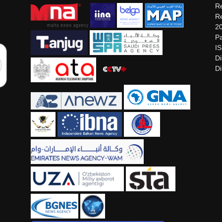
Re
Re
2
Pa
I
Di
Di