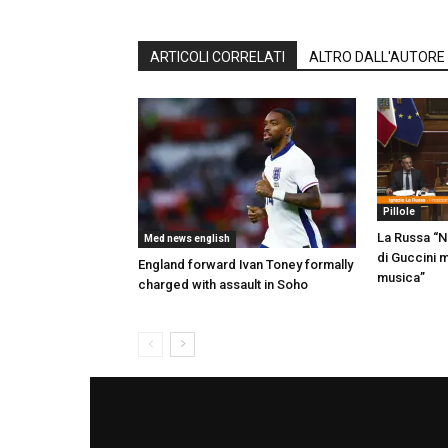
ARTICOLI CORRELATI
ALTRO DALL'AUTORE
Pillole
La Russa “N
Med news english
di Guccini 
England forward Ivan Toney formally
musica”
charged with assault in Soho