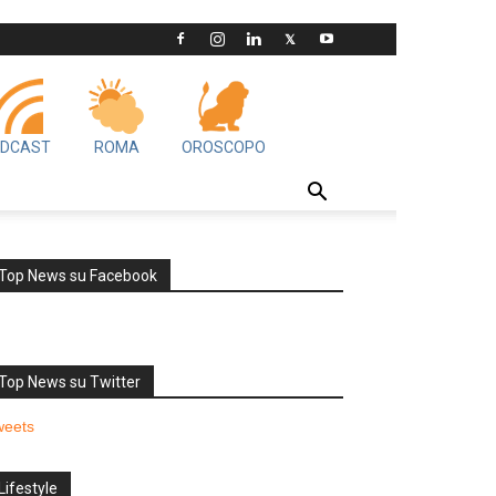
DCAST
ROMA
OROSCOPO
Top News su Facebook
Top News su Twitter
weets
Lifestyle