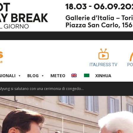
ITALPRESS TV
PO
GIONALI
BLOG
METEO
XINHUA
 Myung si salutano con una cerimonia di congedo...