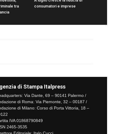
ndestina,
A luglio cresce la fiducia di
iminale tra
consumatori e imprese
rancia
genzia di Stampa Italpress
adquarters: Via Dante, 69 – 90141 Palermo /
dazione di Roma: Via Piemonte, 32 – 00187 /
dazione di Milano: Corso di Porta Vittoria, 18 –
0122
rtita IVA 01868790849
SSN 2465-3535
rettore Editoriale: Italo Cucci