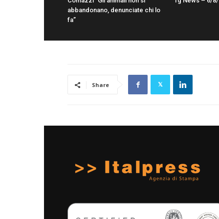
Comazzi “Gli animali non si
Tg News – 6/8
abbandonano, denunciate chi lo
fa”
Share