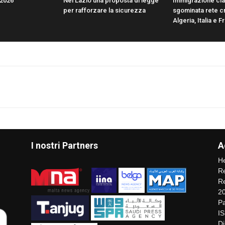
/2026
Nel Lazio una proposta di legge
Immigrazione cla
per rafforzare la sicurezza
sgominata rete cr
Algeria, Italia e F
I nostri Partners
A
He
Re
Re
2
Pa
I
Di