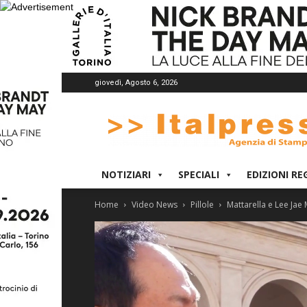
giovedì, Agosto 6, 2026
Italpress
NOTIZIARI
SPECIALI
EDIZIONI RE
Home
Video News
Pillole
Mattarella e Lee Jae