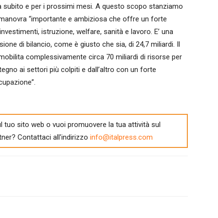
da subito e per i prossimi mesi. A questo scopo stanziamo
 una manovra “importante e ambiziosa che offre un forte
vestimenti, istruzione, welfare, sanità e lavoro. E’ una
ne di bilancio, come è giusto che sia, di 24,7 miliardi. Il
mobilita complessivamente circa 70 miliardi di risorse per
egno ai settori più colpiti e dall’altro con un forte
ccupazione”.
l tuo sito web o vuoi promuovere la tua attività sul
tner? Contattaci all'indirizzo
info@italpress.com