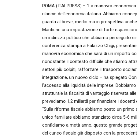
ROMA (ITALPRESS) – “La manovra economica che 
rilancio dell’economia italiana. Abbiamo concep
guarda al breve, medio ma in prospettiva anche a
Mantiene una impostazione di forte espansione
un indirizzo politico che abbiamo perseguito sino
conferenza stampa a Palazzo Chigi, presentando
manovra economica che sarà di un importo compl
nonostante il contesto difficile che stiamo attr
settori più colpiti, rafforzare il trasporto scol
integrazione, un nuovo ciclo – ha spiegato Co
l’accesso alla liquidità delle imprese. Dobbiamo
strutturale la fiscalità di vantaggio riservata a
prevediamo 1,2 miliardi per finanziare i docenti 
“Sulla riforma fiscale abbiamo posto un primo s
unico familiare abbiamo stanziato circa 5-6 mil
confidiamo a metà anno, questo grande progett
del cuneo fiscale già disposto con la precedent