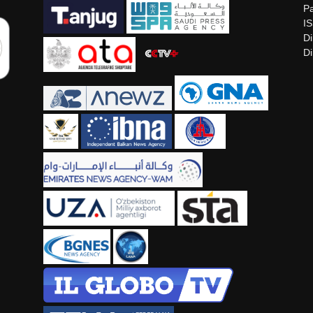
Pa
I
Di
Di