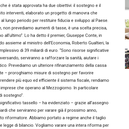
è stata approvata ha due obiettivi: il sostegno e il
ito interventi, elaborato un progetto di manovra che
l lungo periodo per restituire fiducia e sviluppo al Paese.
, non prevediamo aumenti di tasse, è una scelta precisa,
 all’ultimo”. Lo ha detto il premier, Giuseppe Conte, in
 assieme al ministro dell’Economia, Roberto Gualtieri, la
essivo di 39 miliardi di euro. “Sono risorse significative
aversando, serviranno a rafforzare la sanità, aiutare i
astico. Prevediamo un ulteriore rifinanziamento della cassa
nte – proroghiamo misure di sostegno per favorire
 rendere più equo ed efficiente il sistema fiscale, rendiamo
lle imprese che operano al Mezzogiorno. In particolare
di sostegno”.
ignificativo tassello – ha evidenziato – grazie all’assegno
iardi che serviranno per varare già il prossimo anno,
o riformatore. Abbiamo portato a regime anche il taglio
e legge di bilancio. Vogliamo varare una intera riforma per