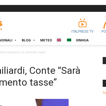
ITALPRESS TV
PO
GIONALI
BLOG
METEO
XINHUA
“Sarà espansiva, no aumento tasse”
liardi, Conte “Sarà
umento tasse”
T