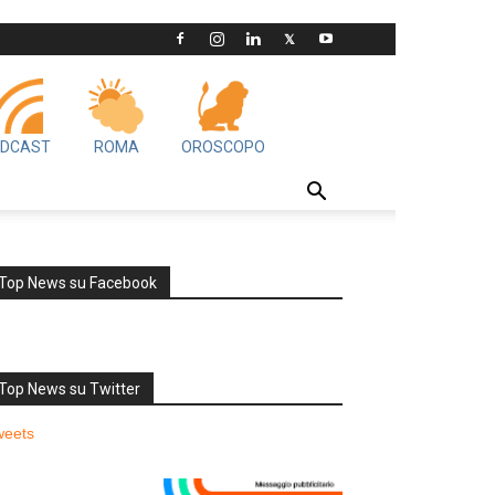
DCAST
ROMA
OROSCOPO
Top News su Facebook
Top News su Twitter
weets