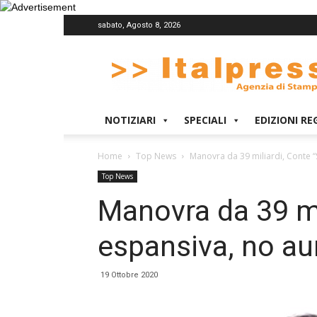
sabato, Agosto 8, 2026
Italpress
NOTIZIARI
SPECIALI
EDIZIONI RE
Home
Top News
Manovra da 39 miliardi, Conte 
Top News
Manovra da 39 mi
espansiva, no a
19 Ottobre 2020