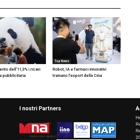
Top News
ento dell’11,3% i ricavi
Robot, IA e farmaci innovativi
ia pubblicitaria
trainano l’export della Cina
I nostri Partners
A
He
Re
Re
2