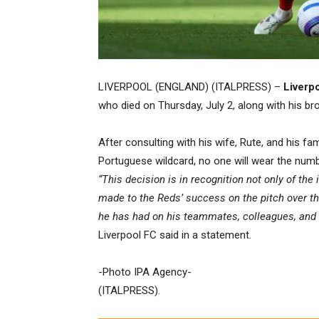
LIVERPOOL (ENGLAND) (ITALPRESS) –
Liverpo
who died on Thursday, July 2, along with his br
After consulting with his wife, Rute, and his f
Portuguese wildcard, no one will wear the num
“This decision is in recognition not only of t
made to the Reds’ success on the pitch over th
he has had on his teammates, colleagues, and f
Liverpool FC said in a statement.
-Photo IPA Agency-
(ITALPRESS).