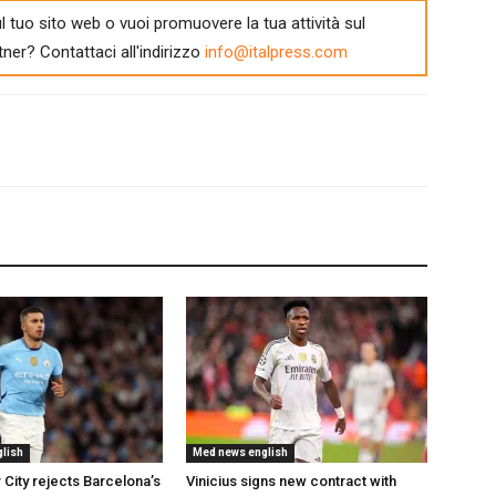
l tuo sito web o vuoi promuovere la tua attività sul
tner? Contattaci all'indirizzo
info@italpress.com
lish
Med news english
City rejects Barcelona’s
Vinicius signs new contract with