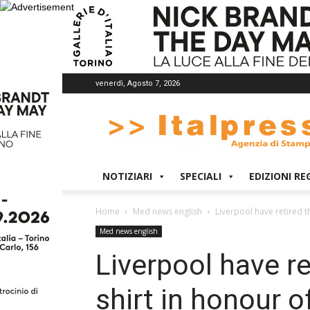
venerdì, Agosto 7, 2026
Italpress
NOTIZIARI
SPECIALI
EDIZIONI RE
Home
Med news english
Liverpool have retired t
Med news english
Liverpool have r
shirt in honour o