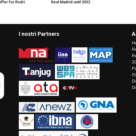
offer for Rodri
Real Madrid until 2032
I nostri Partners
A
He
Re
Re
2
Pa
I
Di
Di