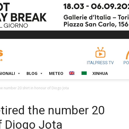
ITALPRESS TV
PO
GIONALI
BLOG
METEO
XINHUA
he number 20 shirt in honour of Diogo Jota
etired the number 20
f Diogo Jota