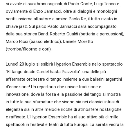
si avvale di suoi brani originali, di Paolo Conte, Luigi Tenco e
ovviamente di Enzo Jannacci, oltre ai dialoghi e monologhi
scritti insieme all’autore e amico Paolo Re, il tutto rivisto in
chiave jazz. Sul palco Paolo Jannacci sarà accompagnato
dalla sua storica Band: Roberto Gualdi (batteria e percussioni),
Marco Ricci (basso elettrico), Daniele Moretto
(tromba/flicorno e cori).
Lunedì 20 luglio si esibirà Hyperion Ensemble nello spettacolo
“El tango desde Gardel hasta Piazzolla”: una delle più
affermate orchestre di tango insieme a due ballerini argentini
d’eccezione! Un repertorio che unisce tradizione e
innovazione, dove la forza e la passione del tango si mostra
in tutte le sue sfumature che vivono sia nei classici intrisi di
eleganza sia in altre melodie ricche di atmosfere nostalgiche
e raffinate. L’Hyperion Ensemble ha al suo attivo più di mille
spettacoli in festival e teatri di tutta Europa. La serata vedrà la