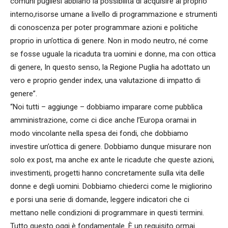
comuni pugliesi abbiano la possibilità di acquisire al proprio
interno,risorse umane a livello di programmazione e strumenti
di conoscenza per poter programmare azioni e politiche
proprio in un’ottica di genere. Non in modo neutro, né come
se fosse uguale la ricaduta tra uomini e donne, ma con ottica
di genere, In questo senso, la Regione Puglia ha adottato un
vero e proprio gender index, una valutazione di impatto di
genere”.
“Noi tutti – aggiunge – dobbiamo imparare come pubblica
amministrazione, come ci dice anche l’Europa oramai in
modo vincolante nella spesa dei fondi, che dobbiamo
investire un’ottica di genere. Dobbiamo dunque misurare non
solo ex post, ma anche ex ante le ricadute che queste azioni,
investimenti, progetti hanno concretamente sulla vita delle
donne e degli uomini. Dobbiamo chiederci come le migliorino
e porsi una serie di domande, leggere indicatori che ci
mettano nelle condizioni di programmare in questi termini.
Tutto questo oggi è fondamentale. È un requisito ormai