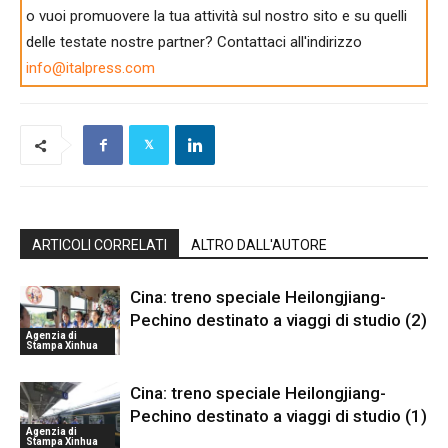
o vuoi promuovere la tua attività sul nostro sito e su quelli
delle testate nostre partner? Contattaci all'indirizzo
info@italpress.com
ARTICOLI CORRELATI
ALTRO DALL'AUTORE
Cina: treno speciale Heilongjiang-
Pechino destinato a viaggi di studio (2)
Agenzia di
Stampa Xinhua
Cina: treno speciale Heilongjiang-
Pechino destinato a viaggi di studio (1)
Agenzia di
Stampa Xinhua