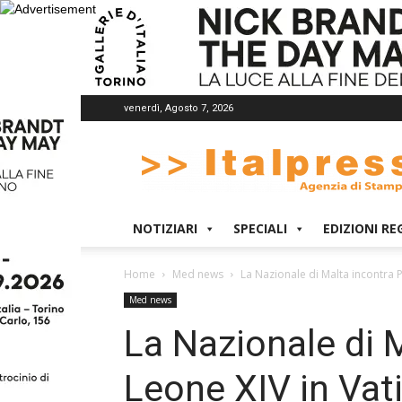
venerdì, Agosto 7, 2026
Italpress
NOTIZIARI
SPECIALI
EDIZIONI RE
Home
Med news
La Nazionale di Malta incontra 
Med news
La Nazionale di 
Leone XIV in Vat