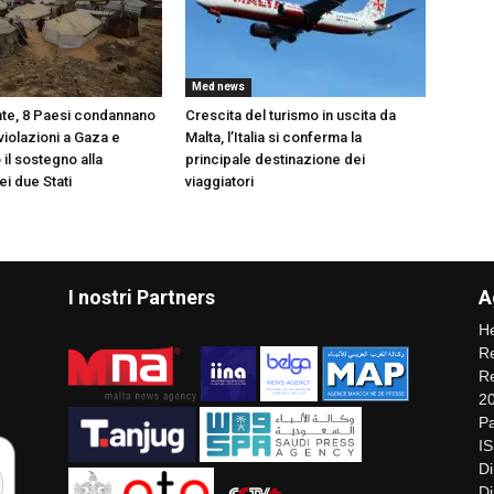
Med news
te, 8 Paesi condannano
Crescita del turismo in uscita da
violazioni a Gaza e
Malta, l’Italia si conferma la
il sostegno alla
principale destinazione dei
i due Stati
viaggiatori
I nostri Partners
A
He
Re
Re
2
Pa
I
Di
Di