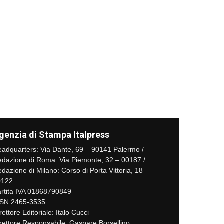
genzia di Stampa Italpress
adquarters: Via Dante, 69 – 90141 Palermo /
dazione di Roma: Via Piemonte, 32 – 00187 /
dazione di Milano: Corso di Porta Vittoria, 18 –
0122
rtita IVA 01868790849
SSN 2465-3535
rettore Editoriale: Italo Cucci
rettore Responsabile: Gaspare Borsellino