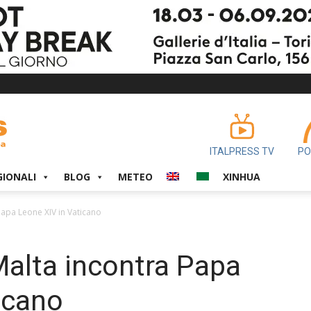
ITALPRESS TV
PO
GIONALI
BLOG
METEO
XINHUA
Papa Leone XIV in Vaticano
Malta incontra Papa
icano