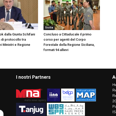
Sicilia
k dalla Giunta Schifani
Concluso a Cittaducale il primo
di protocollo tra
corso per agenti del Corpo
i Ministri e Regione
Forestale della Regione Siciliana,
formati 94 allievi
I nostri Partners
A
He
Re
Re
2
Pa
I