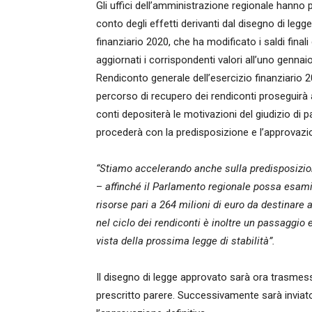
Gli uffici dell’amministrazione regionale hann
conto degli effetti derivanti dal disegno di leg
finanziario 2020, che ha modificato i saldi final
aggiornati i corrispondenti valori all’uno gen
Rendiconto generale dell’esercizio finanziario 
percorso di recupero dei rendiconti proseguirà
conti depositerà le motivazioni del giudizio di p
procederà con la predisposizione e l’approvazio
“Stiamo accelerando anche sulla predisposizi
–
affinché il Parlamento regionale possa esamin
risorse pari a 264 milioni di euro da destinare a
nel ciclo dei rendiconti è inoltre un passaggio
vista della prossima legge di stabilità”.
Il disegno di legge approvato sarà ora trasmesso 
prescritto parere. Successivamente sarà inviato