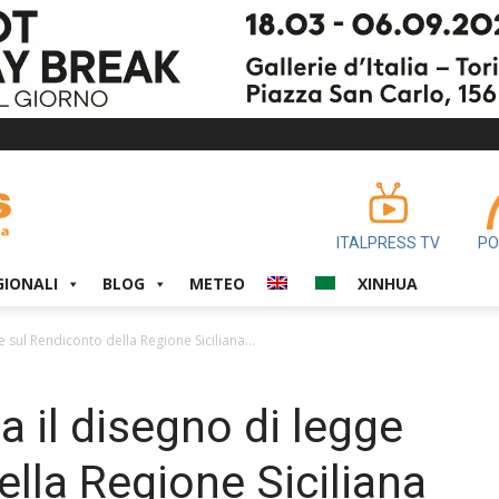
ITALPRESS TV
PO
GIONALI
BLOG
METEO
XINHUA
 sul Rendiconto della Regione Siciliana...
 il disegno di legge
ella Regione Siciliana