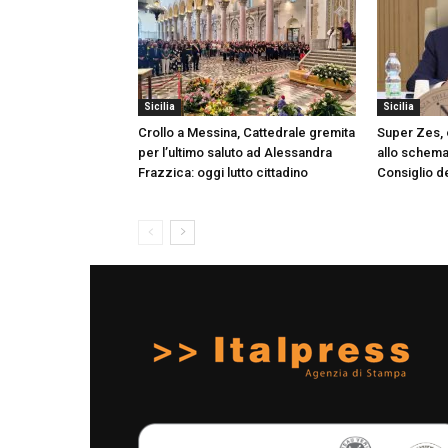
Sicilia
Sicilia
Crollo a Messina, Cattedrale gremita
Super Zes, o
per l’ultimo saluto ad Alessandra
allo schema 
Frazzica: oggi lutto cittadino
Consiglio de