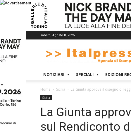
sabato, Agosto 8, 2026
Italpress
NOTIZIARI
SPECIALI
EDIZIONI RE
Home
Sicilia
La Giunta approva il disegno di legge
Sicilia
La Giunta approva
sul Rendiconto d