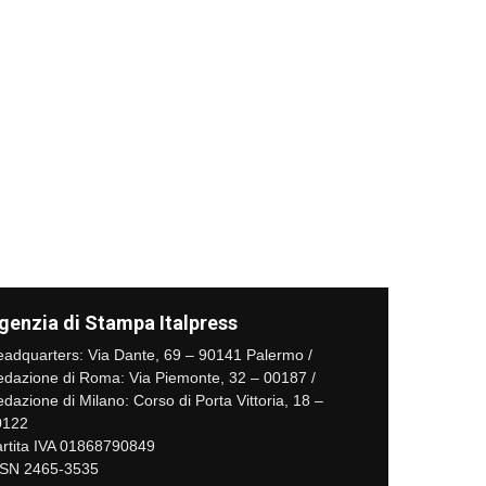
genzia di Stampa Italpress
adquarters: Via Dante, 69 – 90141 Palermo /
dazione di Roma: Via Piemonte, 32 – 00187 /
dazione di Milano: Corso di Porta Vittoria, 18 –
0122
rtita IVA 01868790849
SSN 2465-3535