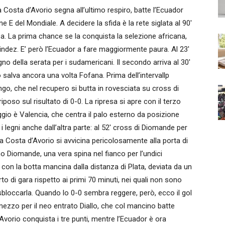
osta d’Avorio segna all’ultimo respiro, batte l’Ecuador
e E del Mondiale. A decidere la sfida è la rete siglata al 90′
esa. La prima chance se la conquista la selezione africana,
indez. E’ però l’Ecuador a fare maggiormente paura. Al 23′
gno della serata per i sudamericani. Il secondo arriva al 30′
o salva ancora una volta Fofana. Prima dell’intervallp
ngo, che nel recupero si butta in rovesciata su cross di
riposo sul risultato di 0-0. La ripresa si apre con il terzo
ggio è Valencia, che centra il palo esterno da posizione
legni anche dall’altra parte: al 52′ cross di Diomande per
a Costa d’Avorio si avvicina pericolosamente alla porta di
mo Diomande, una vera spina nel fianco per l’undici
′ con la botta mancina dalla distanza di Plata, deviata da un
to di gara rispetto ai primi 70 minuti, nei quali non sono
bloccarla. Quando lo 0-0 sembra reggere, però, ecco il gol
mezzo per il neo entrato Diallo, che col mancino batte
’Avorio conquista i tre punti, mentre l’Ecuador è ora