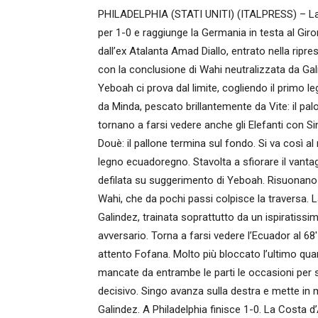
PHILADELPHIA (STATI UNITI) (ITALPRESS) – La C
per 1-0 e raggiunge la Germania in testa al Giron
dall’ex Atalanta Amad Diallo, entrato nella ripr
con la conclusione di Wahi neutralizzata da Gal
Yeboah ci prova dal limite, cogliendo il primo le
da Minda, pescato brillantemente da Vite: il pal
tornano a farsi vedere anche gli Elefanti con Si
Douè: il pallone termina sul fondo. Si va così al 
legno ecuadoregno. Stavolta a sfiorare il vanta
defilata su suggerimento di Yeboah. Risuonano i 
Wahi, che da pochi passi colpisce la traversa. L
Galindez, trainata soprattutto da un ispiratissi
avversario. Torna a farsi vedere l’Ecuador al 68
attento Fofana. Molto più bloccato l’ultimo quar
mancate da entrambe le parti le occasioni per s
decisivo. Singo avanza sulla destra e mette in 
Galindez. A Philadelphia finisce 1-0. La Costa d