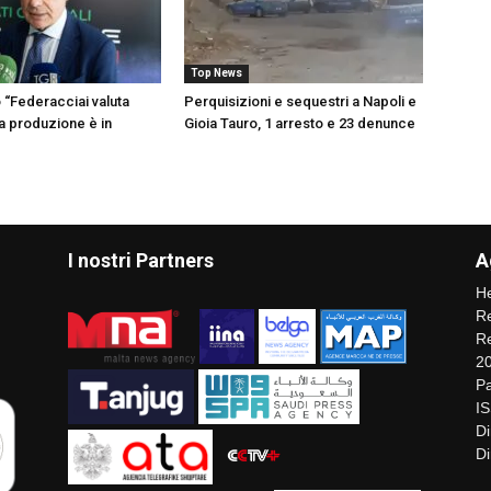
Top News
o “Federacciai valuta
Perquisizioni e sequestri a Napoli e
a produzione è in
Gioia Tauro, 1 arresto e 23 denunce
I nostri Partners
A
He
Re
Re
2
Pa
I
Di
Di