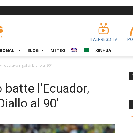
ITALPRESS TV
PO
GIONALI
BLOG
METEO
XINHUA
 decisivo il gol di Diallo al 90′
 batte l’Ecuador,
Diallo al 90′
T