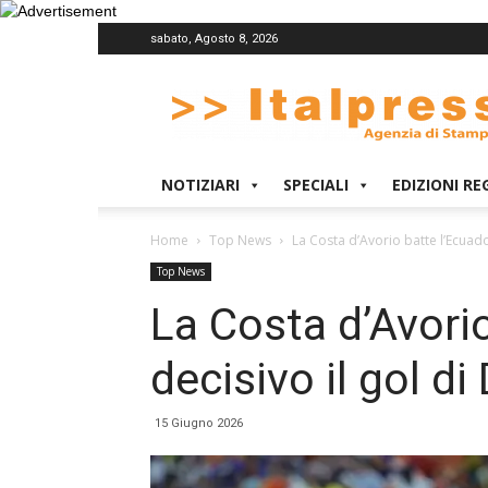
sabato, Agosto 8, 2026
Italpress
NOTIZIARI
SPECIALI
EDIZIONI RE
Home
Top News
La Costa d’Avorio batte l’Ecuador,
Top News
La Costa d’Avorio
decisivo il gol di 
15 Giugno 2026