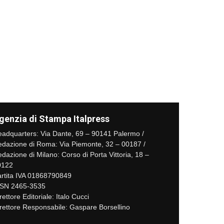
genzia di Stampa Italpress
adquarters: Via Dante, 69 – 90141 Palermo /
dazione di Roma: Via Piemonte, 32 – 00187 /
dazione di Milano: Corso di Porta Vittoria, 18 –
0122
rtita IVA 01868790849
SSN 2465-3535
rettore Editoriale: Italo Cucci
rettore Responsabile: Gaspare Borsellino