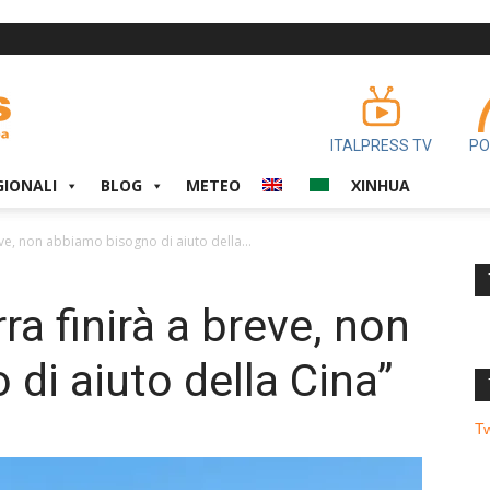
ITALPRESS TV
PO
GIONALI
BLOG
METEO
XINHUA
ve, non abbiamo bisogno di aiuto della...
ra finirà a breve, non
di aiuto della Cina”
T