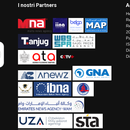
I nostri Partners
A
He
Re
Re
2
Pa
I
Di
Di