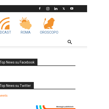
DCAST
ROMA
OROSCOPO
Top News su Facebook
Top News su Twitter
weets