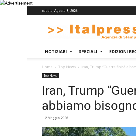
sabato, Agosto 8, 2026
Italpress
NOTIZIARI
SPECIALI
EDIZIONI RE
Home
Top News
Iran, Trump “Guerra finirà a bre
Top News
Iran, Trump “Guer
abbiamo bisogno 
12 Maggio 2026