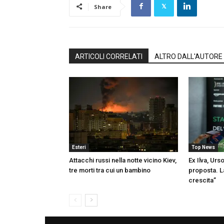
Share
ARTICOLI CORRELATI
ALTRO DALL'AUTORE
Esteri
Top News
Attacchi russi nella notte vicino Kiev,
Ex Ilva, Urs
tre morti tra cui un bambino
proposta. L
crescita”