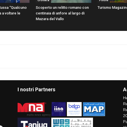
Cronaca
Pillole
 Russa “Qualcuno
Scoperto un relitto romano con
Turismo Magazin
 a voltare le
centinaia di anfore al largo di
Mazara del Vallo
I nostri Partners
A
He
Re
Re
2
Pa