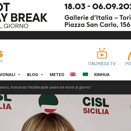
ITALPRESS TV
PO
GIONALI
BLOG
METEO
XINHUA
lavoro, Fumarola “Intollerabile avere tre morti al giorno”