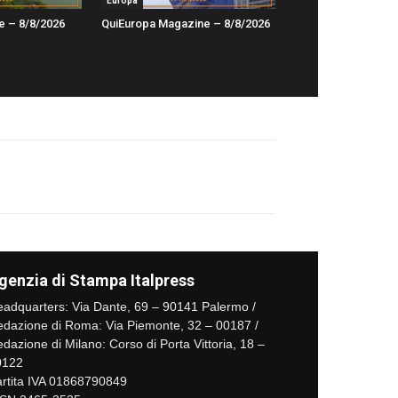
Europa
e – 8/8/2026
QuiEuropa Magazine – 8/8/2026
genzia di Stampa Italpress
adquarters: Via Dante, 69 – 90141 Palermo /
dazione di Roma: Via Piemonte, 32 – 00187 /
dazione di Milano: Corso di Porta Vittoria, 18 –
0122
rtita IVA 01868790849