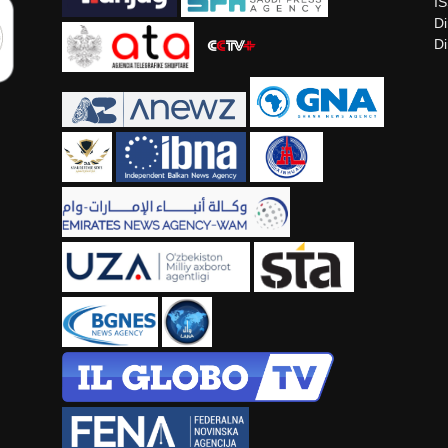
I
Di
Di