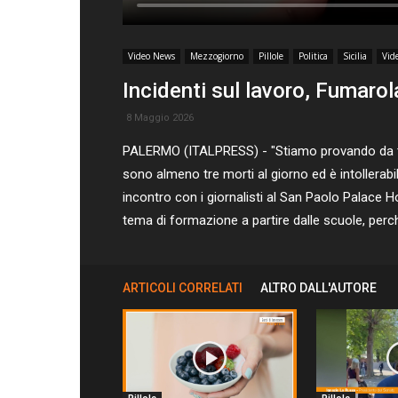
Video News
Mezzogiorno
Pillole
Politica
Sicilia
Vid
Incidenti sul lavoro, Fumarola
8 Maggio 2026
PALERMO (ITALPRESS) - "Stiamo provando da te
sono almeno tre morti al giorno ed è intollerabil
incontro con i giornalisti al San Paolo Palace H
tema di formazione a partire dalle scuole, perch
ARTICOLI CORRELATI
ALTRO DALL'AUTORE