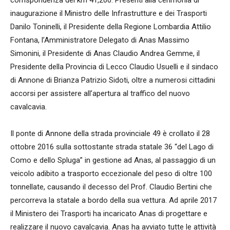
corrispondenza del km 41,200. Presenti alla cerimonia di
inaugurazione il Ministro delle Infrastrutture e dei Trasporti
Danilo Toninelli, il Presidente della Regione Lombardia Attilio
Fontana, l’Amministratore Delegato di Anas Massimo
Simonini, il Presidente di Anas Claudio Andrea Gemme, il
Presidente della Provincia di Lecco Claudio Usuelli e il sindaco
di Annone di Brianza Patrizio Sidoti, oltre a numerosi cittadini
accorsi per assistere all’apertura al traffico del nuovo
cavalcavia.
Il ponte di Annone della strada provinciale 49 è crollato il 28
ottobre 2016 sulla sottostante strada statale 36 “del Lago di
Como e dello Spluga” in gestione ad Anas, al passaggio di un
veicolo adibito a trasporto eccezionale del peso di oltre 100
tonnellate, causando il decesso del Prof. Claudio Bertini che
percorreva la statale a bordo della sua vettura. Ad aprile 2017
il Ministero dei Trasporti ha incaricato Anas di progettare e
realizzare il nuovo cavalcavia. Anas ha avviato tutte le attività