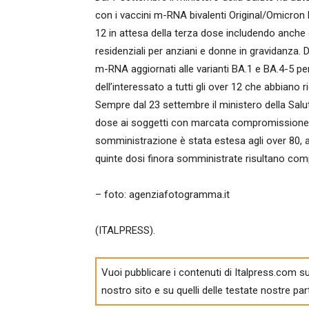
con i vaccini m-RNA bivalenti Original/Omicron BA
12 in attesa della terza dose includendo anche op
residenziali per anziani e donne in gravidanza. D
m-RNA aggiornati alle varianti BA.1 e BA.4-5 pe
dell’interessato a tutti gli over 12 che abbiano 
Sempre dal 23 settembre il ministero della Salute
dose ai soggetti con marcata compromissione de
somministrazione è stata estesa agli over 80, agl
quinte dosi finora somministrate risultano co
– foto: agenziafotogramma.it
(ITALPRESS).
Vuoi pubblicare i contenuti di Italpress.com su
nostro sito e su quelli delle testate nostre par