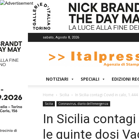
sabato, Agosto 8, 2026
Italpress
NOTIZIARI
SPECIALI
EDIZIONI RE
Home
Sicilia
In Sicilia contagi Covid in calo, 1.44
Sicilia
Coronavirus, diario dell'emergenza
In Sicilia contagi
le quinte dosi V