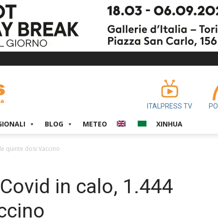
ITALPRESS TV
PO
GIONALI
BLOG
METEO
XINHUA
4 le quinte dosi Vaccino
 Covid in calo, 1.444
accino