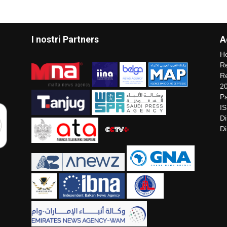
I nostri Partners
A
He
Re
Re
2
Pa
I
Di
Di