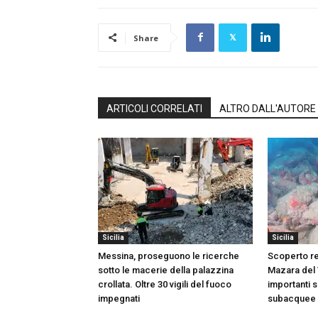
Share
ARTICOLI CORRELATI
ALTRO DALL'AUTORE
Sicilia
Sicilia
Messina, proseguono le ricerche
Scoperto rel
sotto le macerie della palazzina
Mazara del V
crollata. Oltre 30 vigili del fuoco
importanti 
impegnati
subacquee d