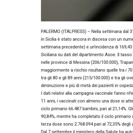
PALERMO (ITALPRESS) – Nella settimana dal 31
in Sicilia è stato ancora in discesa con un numer
settimana precedente) e un’incidenza di 169,43 
Siciliana su dati del dipartimento Asoe. Il tasso
nelle province di Messina (206/100.000), Trapan
maggiormente a rischio risultano quelle tra i 70 
tra gli 80 e gli 89 anni (215/100.000) e tra gli
diminuzione e più di metà dei pazienti in osped
I dati relativi alla campagna vaccinale fanno ri
11 anni, i vaccinati con almeno una dose si att
ciclo primario 66.487 bambini, pari al 21,14%. G
90,84%, mentre ha completato il ciclo primario d
terza dose sono 2.768.094 pari al 72,35% degli av
Dal 7 settembre il ministero della Salute ha au