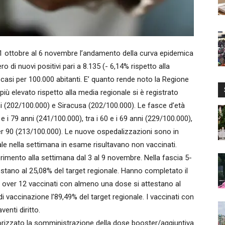
 ottobre al 6 novembre l’andamento della curva epidemica
o di nuovi positivi pari a 8.135 (- 6,14% rispetto alla
casi per 100.000 abitanti. E’ quanto rende noto la Regione
 più elevato rispetto alla media regionale si è registrato
i (202/100.000) e Siracusa (202/100.000). Le fasce d’età
e i 79 anni (241/100.000), tra i 60 e i 69 anni (229/100.000),
 over 90 (213/100.000). Le nuove ospedalizzazioni sono in
ale nella settimana in esame risultavano non vaccinati.
ferimento alla settimana dal 3 al 9 novembre. Nella fascia 5-
estano al 25,08% del target regionale. Hanno completato il
li over 12 vaccinati con almeno una dose si attestano al
i vaccinazione l’89,49% del target regionale. I vaccinati con
enti diritto.
torizzato la somministrazione della dose booster/aggiuntiva