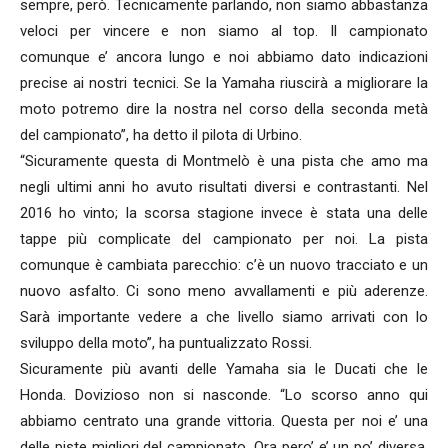
sempre, però. Tecnicamente parlando, non siamo abbastanza
veloci per vincere e non siamo al top. Il campionato
comunque e’ ancora lungo e noi abbiamo dato indicazioni
precise ai nostri tecnici. Se la Yamaha riuscirà a migliorare la
moto potremo dire la nostra nel corso della seconda metà
del campionato”, ha detto il pilota di Urbino.
“Sicuramente questa di Montmelò è una pista che amo ma
negli ultimi anni ho avuto risultati diversi e contrastanti. Nel
2016 ho vinto; la scorsa stagione invece è stata una delle
tappe più complicate del campionato per noi. La pista
comunque è cambiata parecchio: c’è un nuovo tracciato e un
nuovo asfalto. Ci sono meno avvallamenti e più aderenze.
Sarà importante vedere a che livello siamo arrivati con lo
sviluppo della moto”, ha puntualizzato Rossi.
Sicuramente più avanti delle Yamaha sia le Ducati che le
Honda. Dovizioso non si nasconde. “Lo scorso anno qui
abbiamo centrato una grande vittoria. Questa per noi e’ una
delle piste migliori del campionato. Ora pero’ e’ un po’ diversa,