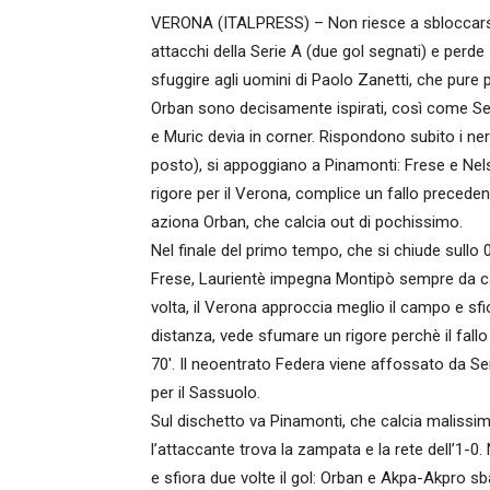
VERONA (ITALPRESS) – Non riesce a sbloccarsi
attacchi della Serie A (due gol segnati) e perde 
sfuggire agli uomini di Paolo Zanetti, che pur
Orban sono decisamente ispirati, così come Ser
e Muric devia in corner. Rispondono subito i ner
posto), si appoggiano a Pinamonti: Frese e Nels
rigore per il Verona, complice un fallo precede
aziona Orban, che calcia out di pochissimo.
Nel finale del primo tempo, che si chiude sullo 0-
Frese, Laurientè impegna Montipò sempre da cal
volta, il Verona approccia meglio il campo e sfi
distanza, vede sfumare un rigore perchè il fall
70′. Il neoentrato Federa viene affossato da Serd
per il Sassuolo.
Sul dischetto va Pinamonti, che calcia malissim
l’attaccante trova la zampata e la rete dell’1-0.
e sfiora due volte il gol: Orban e Akpa-Akpro sba