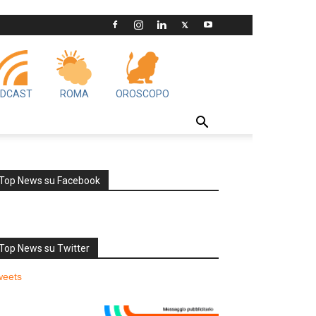
DCAST
ROMA
OROSCOPO
Top News su Facebook
Top News su Twitter
weets