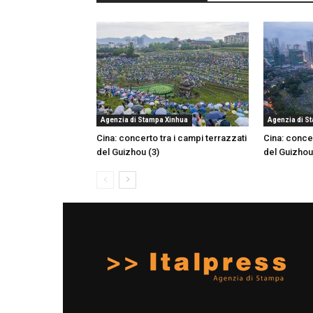
Agenzia di Stampa Xinhua
Agenzia di S
Cina: concerto tra i campi terrazzati
Cina: concer
del Guizhou (3)
del Guizhou