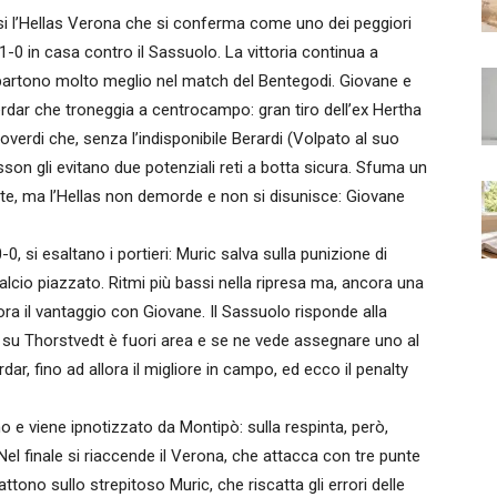
 l’Hellas Verona che si conferma come uno dei peggiori
1-0 in casa contro il Sassuolo. La vittoria continua a
e partono molto meglio nel match del Bentegodi. Giovane e
dar che troneggia a centrocampo: gran tiro dell’ex Hertha
overdi che, senza l’indisponibile Berardi (Volpato al suo
son gli evitano due potenziali reti a botta sicura. Sfuma un
nte, ma l’Hellas non demorde e non si disunisce: Giovane
0, si esaltano i portieri: Muric salva sulla punizione di
cio piazzato. Ritmi più bassi nella ripresa ma, ancora una
ora il vantaggio con Giovane. Il Sassuolo risponde alla
o su Thorstvedt è fuori area e se ne vede assegnare uno al
ar, fino ad allora il migliore in campo, ed ecco il penalty
o e viene ipnotizzato da Montipò: sulla respinta, però,
 Nel finale si riaccende il Verona, che attacca con tre punte
ttono sullo strepitoso Muric, che riscatta gli errori delle