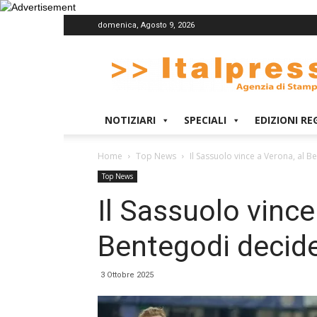
domenica, Agosto 9, 2026
Italpress
NOTIZIARI
SPECIALI
EDIZIONI RE
Home
Top News
Il Sassuolo vince a Verona, al 
Top News
Il Sassuolo vince
Bentegodi decid
3 Ottobre 2025