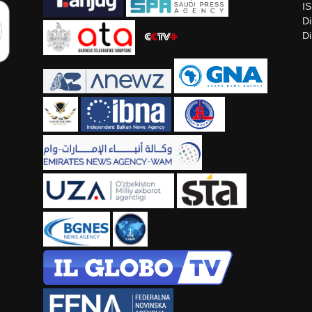
I
Di
Di