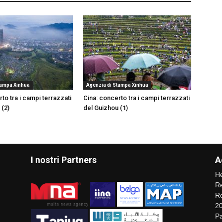
tampa Xinhua
Agenzia di Stampa Xinhua
to tra i campi terrazzati
Cina: concerto tra i campi terrazzati
 (2)
del Guizhou (1)
I nostri Partners
A
He
Re
Re
2
Pa