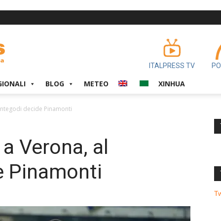
ITALPRESS TV
PO
GIONALI
BLOG
METEO
XINHUA
Bentegodi decide Pinamonti
 a Verona, al
e Pinamonti
T