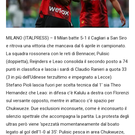
MILANO (ITALPRESS) – Il Milan batte 5-1 il Cagliari a San Siro
e ritrova una vittoria che mancava dal 6 aprile in campionato.
La squadra rossonera con le reti di Bennacer, Pulisic
(doppietta), Reijnders e Leao consolida il secondo posto a 74
punti in classifica e lascia i sardi di Claudio Ranieri a quota 33
(3 in più dell’Udinese terzultimo e impegnato a Lecce).
Stefano Pioli lascia fuori per scelta tecnica dal 1′ sia Theo
Hernandez che Leao: in difesa c’è Kalulu a destra con Florenzi
sul versante opposto, mentre in attacco c’è spazio per
Chukwueze. Due esclusioni inconsuete, come è inconsueto il
silenzio spettrale che accompagna la partita. La protesta degli
ultras però viene ‘spezzatà momentaneamente dal boato
legato al gol dell’1-0 al 35′: Pulisic pesca in area Chukwueze,