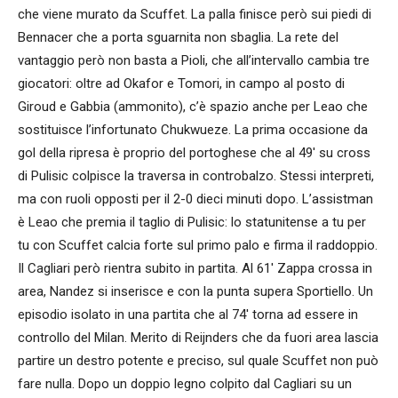
che viene murato da Scuffet. La palla finisce però sui piedi di
Bennacer che a porta sguarnita non sbaglia. La rete del
vantaggio però non basta a Pioli, che all’intervallo cambia tre
giocatori: oltre ad Okafor e Tomori, in campo al posto di
Giroud e Gabbia (ammonito), c’è spazio anche per Leao che
sostituisce l’infortunato Chukwueze. La prima occasione da
gol della ripresa è proprio del portoghese che al 49′ su cross
di Pulisic colpisce la traversa in controbalzo. Stessi interpreti,
ma con ruoli opposti per il 2-0 dieci minuti dopo. L’assistman
è Leao che premia il taglio di Pulisic: lo statunitense a tu per
tu con Scuffet calcia forte sul primo palo e firma il raddoppio.
Il Cagliari però rientra subito in partita. Al 61′ Zappa crossa in
area, Nandez si inserisce e con la punta supera Sportiello. Un
episodio isolato in una partita che al 74′ torna ad essere in
controllo del Milan. Merito di Reijnders che da fuori area lascia
partire un destro potente e preciso, sul quale Scuffet non può
fare nulla. Dopo un doppio legno colpito dal Cagliari su un