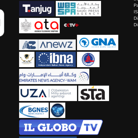
Pa
I
Di
Di