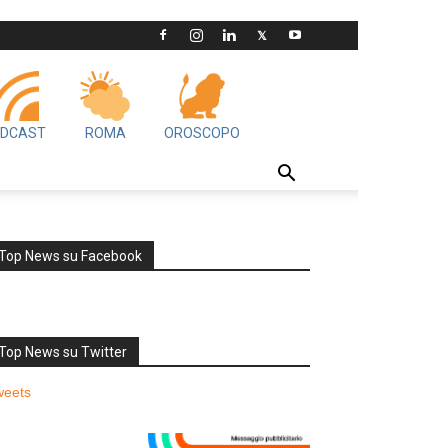
DCAST
ROMA
OROSCOPO
Top News su Facebook
Top News su Twitter
weets