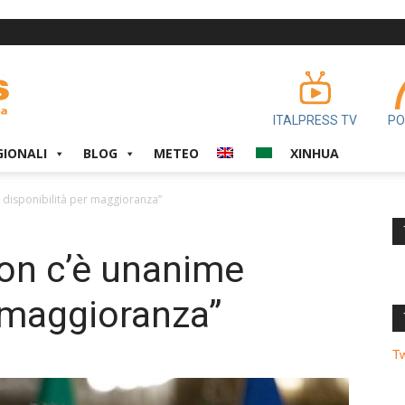
ITALPRESS TV
PO
GIONALI
BLOG
METEO
XINHUA
 disponibilità per maggioranza”
on c’è unanime
r maggioranza”
T