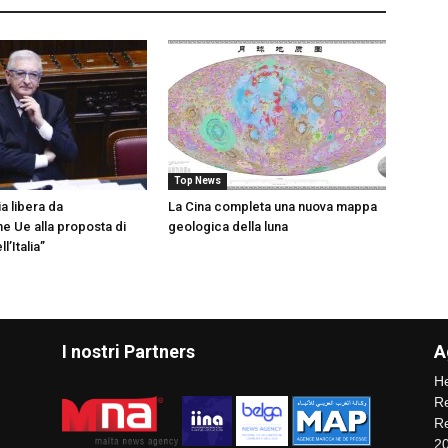
Top News
ia libera da
La Cina completa una nuova mappa
 Ue alla proposta di
geologica della luna
l’Italia”
I nostri Partners
A
He
Re
Re
2