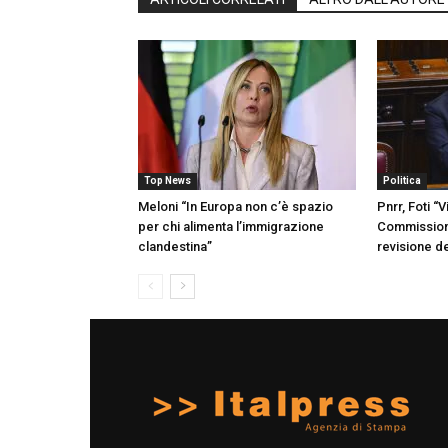
Top News
Politica
Meloni “In Europa non c’è spazio
Pnrr, Foti “V
per chi alimenta l’immigrazione
Commissione
clandestina”
revisione del