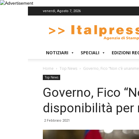
venerdì, Agosto 7, 2026
Italpress
NOTIZIARI
SPECIALI
EDIZIONI RE
Home
Top News
Governo, Fico “Non c’è unanime
Top News
Governo, Fico “N
disponibilità pe
2 Febbraio 2021