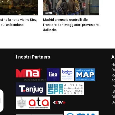
Esteri
si nella notte vicino Kiev,
Madrid annuncia controlli alle
a cui un bambino
frontiere per i viaggiatori provenienti
dall’Italia
I nostri Partners
A
He
Re
Re
2
Pa
I
Di
Di