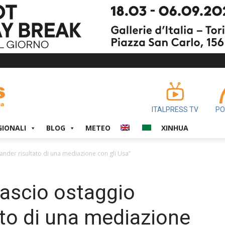
ITALPRESS TV
PO
GIONALI
BLOG
METEO
XINHUA
ander risultato di una mediazione con gli Usa”
ascio ostaggio
ato di una mediazione