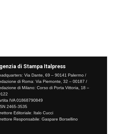
genzia di Stampa Italpress
adquarters: Via Dante, 69 – 90141 Palermo /
dazione di Roma: Via Piemonte, 32 – 00187 /
dazione di Milano: Corso di Porta Vittoria, 18 –
0122
rtita IVA 01868790849
SSN 2465-3535
rettore Editoriale: Italo Cucci
rettore Responsabile: Gaspare Borsellino