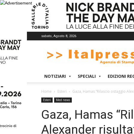
sabato, Agosto 8, 2026
Italpress
NOTIZIARI
SPECIALI
EDIZIONI RE
Home
Esteri
Gaza, Hamas “Rilascio ostaggio Alex
Esteri
Med news
Gaza, Hamas “Ril
Alexander risult