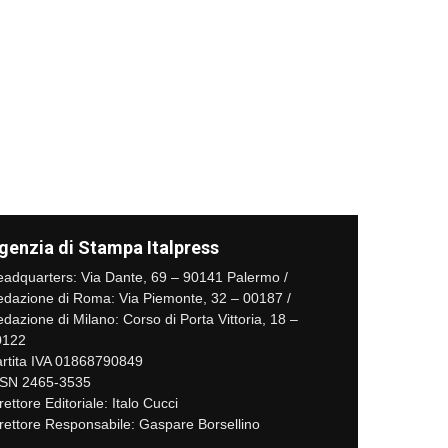
genzia di Stampa Italpress
adquarters: Via Dante, 69 – 90141 Palermo /
dazione di Roma: Via Piemonte, 32 – 00187 /
dazione di Milano: Corso di Porta Vittoria, 18 –
0122
rtita IVA 01868790849
SSN 2465-3535
rettore Editoriale: Italo Cucci
rettore Responsabile: Gaspare Borsellino