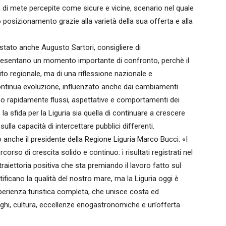
 mete percepite come sicure e vicine, scenario nel quale
o posizionamento grazie alla varietà della sua offerta e alla
è stato anche Augusto Sartori, consigliere di
presentano un momento importante di confronto, perchè il
ito regionale, ma di una riflessione nazionale e
continua evoluzione, influenzato anche dai cambiamenti
cano rapidamente flussi, aspettative e comportamenti dei
 la sfida per la Liguria sia quella di continuare a crescere
ulla capacità di intercettare pubblici differenti.
o anche il presidente della Regione Liguria Marco Bucci: «I
rso di crescita solido e continuo: i risultati registrati nel
iettoria positiva che sta premiando il lavoro fatto sul
rtificano la qualità del nostro mare, ma la Liguria oggi è
perienza turistica completa, che unisce costa ed
orghi, cultura, eccellenze enogastronomiche e un’offerta