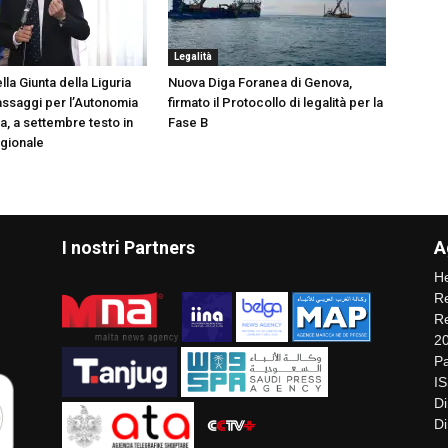
Legalità
lla Giunta della Liguria
Nuova Diga Foranea di Genova,
passaggi per l’Autonomia
firmato il Protocollo di legalità per la
a, a settembre testo in
Fase B
egionale
I nostri Partners
A
He
Re
Re
2
Pa
I
Di
Di