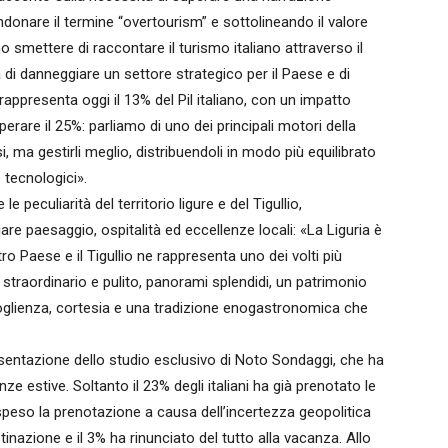
ndonare il termine “overtourism” e sottolineando il valore
 smettere di raccontare il turismo italiano attraverso il
ia di danneggiare un settore strategico per il Paese e di
o rappresenta oggi il 13% del Pil italiano, con un impatto
rare il 25%: parliamo di uno dei principali motori della
, ma gestirli meglio, distribuendoli in modo più equilibrato
e tecnologici».
 peculiarità del territorio ligure e del Tigullio,
are paesaggio, ospitalità ed eccellenze locali: «La Liguria è
ro Paese e il Tigullio ne rappresenta uno dei volti più
straordinario e pulito, panorami splendidi, un patrimonio
oglienza, cortesia e una tradizione enogastronomica che
esentazione dello studio esclusivo di Noto Sondaggi, che ha
ze estive. Soltanto il 23% degli italiani ha già prenotato le
speso la prenotazione a causa dell’incertezza geopolitica
inazione e il 3% ha rinunciato del tutto alla vacanza. Allo