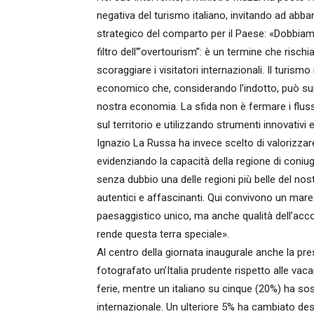
negativa del turismo italiano, invitando ad abba
strategico del comparto per il Paese: «Dobbiamo
filtro dell'”overtourism”: è un termine che risch
scoraggiare i visitatori internazionali. Il turism
economico che, considerando l’indotto, può supe
nostra economia. La sfida non è fermare i flussi
sul territorio e utilizzando strumenti innovativi 
Ignazio La Russa ha invece scelto di valorizzare le
evidenziando la capacità della regione di coniug
senza dubbio una delle regioni più belle del nost
autentici e affascinanti. Qui convivono un mare 
paesaggistico unico, ma anche qualità dell’acc
rende questa terra speciale».
Al centro della giornata inaugurale anche la pr
fotografato un’Italia prudente rispetto alle vacan
ferie, mentre un italiano su cinque (20%) ha so
internazionale. Un ulteriore 5% ha cambiato dest