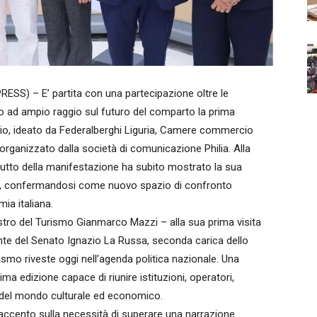
) – E’ partita con una partecipazione oltre le
to ad ampio raggio sul futuro del comparto la prima
llio, ideato da Federalberghi Liguria, Camere commercio
 organizzato dalla società di comunicazione Philia. Alla
butto della manifestazione ha subito mostrato la sua
nale, confermandosi come nuovo spazio di confronto
ia italiana.
inistro del Turismo Gianmarco Mazzi – alla sua prima visita
idente del Senato Ignazio La Russa, seconda carica dello
rismo riveste oggi nell’agenda politica nazionale. Una
a edizione capace di riunire istituzioni, operatori,
i del mondo culturale ed economico.
l’accento sulla necessità di superare una narrazione