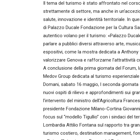
Il tema del turismo è stato affrontato nel corso
strettamente di settore, ma anche in un’accezio
salute, innovazione e identità territoriale. In qu
di Palazzo Ducale Fondazione per la Cultura Sar
autentico volano per il turismo: «Palazzo Ducale
parlare a pubblici diversi attraverso arte, mus
espositivi, come la mostra dedicata a Anthony 
valorizzare Genova e rafforzarne l’attrattività cu
A conclusione della prima giornata del Forum, 
Medov Group dedicata al turismo esperienziale lu
Domani, sabato 16 maggio, l seconda giornata d
nuovi ospiti di rilievo e approfondimenti sui gra
l’intervento del ministro dell’Agricoltura Francesc
presidente Fondazione Milano-Cortina Giovanni M
focus sul “modello Tigullio” con i sindaci del ter
Lombardia Attilio Fontana sul rapporto tra grandi
turismo costiero, destination management, for