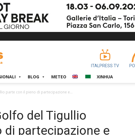
ITALPRESS TV
PO
GIONALI
BLOG
METEO
XINHUA
io parte con il pieno di partecipazione e...
lfo del Tigullio
o di partecipazione e