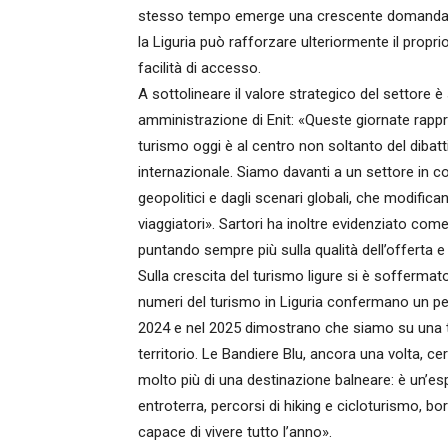
stesso tempo emerge una crescente domanda di
la Liguria può rafforzare ulteriormente il propri
facilità di accesso.
A sottolineare il valore strategico del settore 
amministrazione di Enit: «Queste giornate rap
turismo oggi è al centro non soltanto del dibatt
internazionale. Siamo davanti a un settore in 
geopolitici e dagli scenari globali, che modifi
viaggiatori». Sartori ha inoltre evidenziato come
puntando sempre più sulla qualità dell’offerta e s
Sulla crescita del turismo ligure si è soffermat
numeri del turismo in Liguria confermano un perco
2024 e nel 2025 dimostrano che siamo su una tra
territorio. Le Bandiere Blu, ancora una volta, ce
molto più di una destinazione balneare: è un’es
entroterra, percorsi di hiking e cicloturismo, b
capace di vivere tutto l’anno».