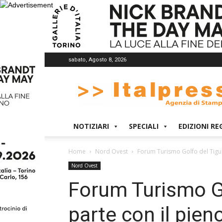
sabato, Agosto 8, 2026
Italpress
NOTIZIARI
SPECIALI
EDIZIONI RE
Home
Nord Ovest
Forum Turismo Golfo del Tigull
Nord Ovest
Forum Turismo Go
parte con il pien