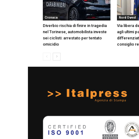
Cronaca
Nord Ovest
Diverbio rischia di finire in tragedia
Via libera de
nel Torinese, automobilista investe
agli ultimi 
sei ciclisti: arrestato per tentato
differenziat
omicidio
consiglio r