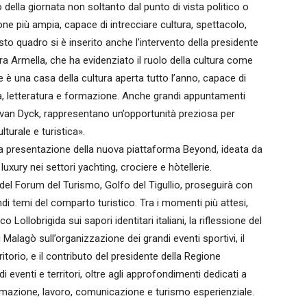
 della giornata non soltanto dal punto di vista politico o
ne più ampia, capace di intrecciare cultura, spettacolo,
esto quadro si è inserito anche l’intervento della presidente
a Armella, che ha evidenziato il ruolo della cultura come
 è una casa della cultura aperta tutto l’anno, capace di
ica, letteratura e formazione. Anche grandi appuntamenti
van Dyck, rappresentano un’opportunità preziosa per
lturale e turistica».
la presentazione della nuova piattaforma Beyond, ideata da
xury nei settori yachting, crociere e hòtellerie.
el Forum del Turismo, Golfo del Tigullio, proseguirà con
ndi temi del comparto turistico. Tra i momenti più attesi,
o Lollobrigida sui sapori identitari italiani, la riflessione del
alagò sull’organizzazione dei grandi eventi sportivi, il
ritorio, e il contributo del presidente della Regione
 eventi e territori, oltre agli approfondimenti dedicati a
mazione, lavoro, comunicazione e turismo esperienziale.