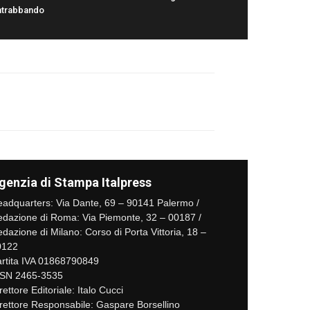
ntrabbando
genzia di Stampa Italpress
adquarters: Via Dante, 69 – 90141 Palermo /
dazione di Roma: Via Piemonte, 32 – 00187 /
dazione di Milano: Corso di Porta Vittoria, 18 –
0122
rtita IVA 01868790849
SSN 2465-3535
rettore Editoriale: Italo Cucci
rettore Responsabile: Gaspare Borsellino