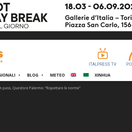
ITALPRESS TV
PO
GIONALI
BLOG
METEO
XINHUA
een pass, Questore Palermo: “Rispettare le norme”