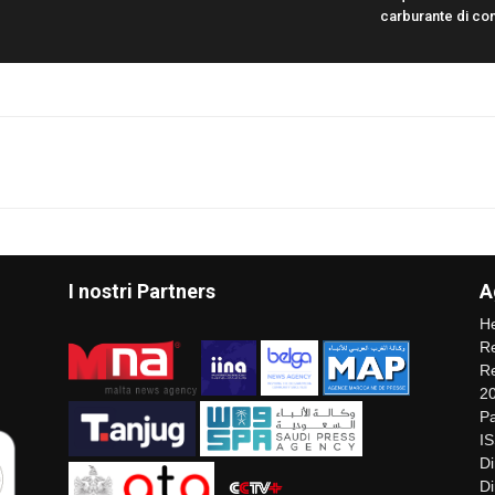
carburante di co
I nostri Partners
A
He
Re
Re
2
Pa
I
Di
Di