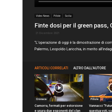
Video News
Pillole
Sicilia
Finte dosi per il green pass
21 Dicembre 2021
"L'operazione di oggi è la dimostrazione di come 
Palermo, Leopoldo Laricchia, in merito all'indag
ARTICOLI CORRELATI
ALTRO DALL'AUTORE
Cronaca
Pillole
Camorra, fermati per estorsione
Vannacci “Futu
e usura due esponenti del clan
questua voti, v