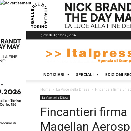
giovedì, Agosto 6, 2026
Italpress
NOTIZIARI
SPECIALI
EDIZIONI RE
Home
La Voce della Difesa
Fincantieri firma un 
La Voce della Difesa
Fincantieri firm
Magellan Aerosp