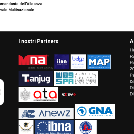
mandante dell’Alleanza
avale Multinazionale
I nostri Partners
A
He
Re
Re
2
Pa
I
Di
Di