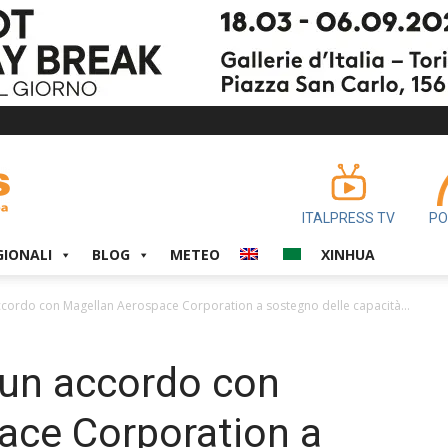
ITALPRESS TV
PO
GIONALI
BLOG
METEO
XINHUA
accordo con Magellan Aerospace Corporation a sostegno delle capacità...
a un accordo con
ace Corporation a