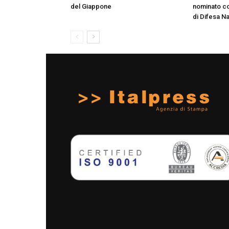
del Giappone
nominato co
di Difesa N