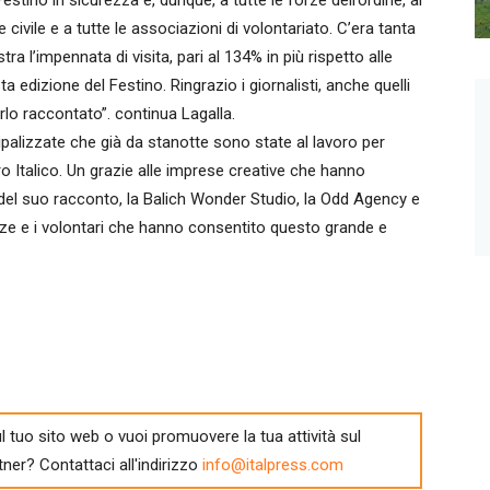
estino in sicurezza e, dunque, a tutte le forze dell’ordine, al
 civile e a tutte le associazioni di volontariato. C’era tanta
 l’impennata di visita, pari al 134% in più rispetto alle
 edizione del Festino. Ringrazio i giornalisti, anche quelli
verlo raccontato”. continua Lagalla.
cipalizzate che già da stanotte sono state al lavoro per
Foro Italico. Un grazie alle imprese creative che hanno
del suo racconto, la Balich Wonder Studio, la Odd Agency e
ranze e i volontari che hanno consentito questo grande e
l tuo sito web o vuoi promuovere la tua attività sul
tner? Contattaci all'indirizzo
info@italpress.com