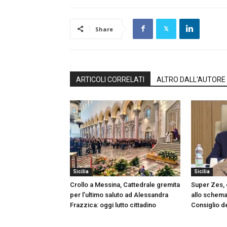
Share
ARTICOLI CORRELATI
ALTRO DALL'AUTORE
Sicilia
Sicilia
Crollo a Messina, Cattedrale gremita
Super Zes, o
per l’ultimo saluto ad Alessandra
allo schema 
Frazzica: oggi lutto cittadino
Consiglio de