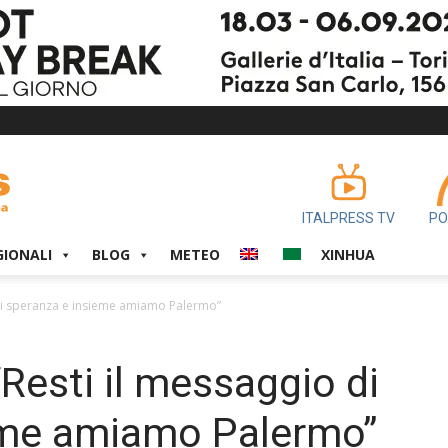
ITALPRESS TV
PO
GIONALI
BLOG
METEO
XINHUA
o di speranza e insieme amiamo Palermo”
“Resti il messaggio di
eme amiamo Palermo”