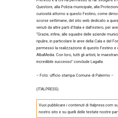
Prefetto e a chi ha permesso di far svolgere il F
Questore, alla Polizia municipale, alla Protezione
curiosità attorno a questo Festino, come dimostra
scorse settimane, del sito web dedicato a questa
venuti da altre parti d’Italia e dall’estero, per a
“Grazie, infine, alle squadre delle aziende muni
ripulire, in particolare le aree della Cala e del 
permesso la realizzazione di questo Festino e 
AlbaMedia. Con loro, tutti gli artisti, le maest
incredibile successo” conclude Lagalla.
– Foto: ufficio stampa Comune di Palermo –
(ITALPRESS).
Vuoi pubblicare i contenuti di Italpress.com su
nostro sito e su quelli delle testate nostre par