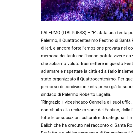
PALERMO (ITALPRESS) – “E’ stata una festa popola
Palermo, il Quattrocentesimo Festino di Santa Ro
di ieri, è ancora forte l’emozione provata nel c
memoria dei tanti che l’hanno potuta vivere da 
che abbiamo voluto trasmettere in questo Festi
ad amare e rispettare la città ed a farlo insiem
stato organizzato il Quattrocentesimo. Per quest
percorso di condivisione intrapreso già lo scor
sindaco di Palermo Roberto Lagalla.
“Ringrazio il vicesindaco Cannella e i suoi uffic
contribuito alla realizzazione del Festino, dalla
tutte le associazioni culturali e di categoria. I
Balich che ha creduto nel racconto di Santa Ros