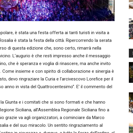
re, è stata una festa offerta ai tanti turisti in visita a
salia è stata la festa della città. Ripercorrendo la serata
orso di questa edizione che, sono certo, rimarrà nella
vicino. L’augurio è che resti impresso anche il messaggio
no, che è speranza e voglia di rinascere, ma anche invito
e. Come insieme e con spirito di collaborazione e sinergia è
o, devo ringraziare la Curia e l’arcivescovo Lorefice per il
so anno in vista del Quattrocentesimo”. E’ il commento del
i, la Giunta e i comitati che si sono formati e che hanno
 Regione Siciliana, all’Assemblea Regionale Siciliana fino a
l mio grazie va agli organizzatori, a cominciare da Marco
alia e del suo miracolo. Un sentito ringraziamento al