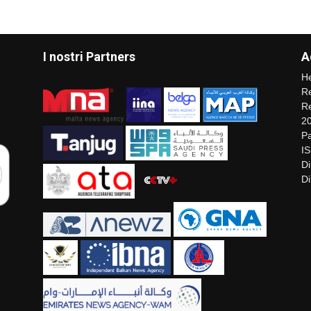
I nostri Partners
A
He
Re
Re
2
Pa
I
Di
Di