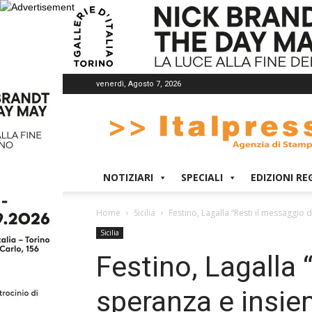
venerdì, Agosto 7, 2026
Italpress
NOTIZIARI
SPECIALI
EDIZIONI RE
Home
Sicilia
Festino, Lagalla “Resti il messaggi
Sicilia
Festino, Lagalla 
speranza e insi