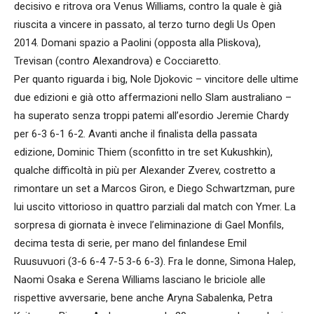
decisivo e ritrova ora Venus Williams, contro la quale è già
riuscita a vincere in passato, al terzo turno degli Us Open
2014. Domani spazio a Paolini (opposta alla Pliskova),
Trevisan (contro Alexandrova) e Cocciaretto.
Per quanto riguarda i big, Nole Djokovic – vincitore delle ultime
due edizioni e già otto affermazioni nello Slam australiano –
ha superato senza troppi patemi all’esordio Jeremie Chardy
per 6-3 6-1 6-2. Avanti anche il finalista della passata
edizione, Dominic Thiem (sconfitto in tre set Kukushkin),
qualche difficoltà in più per Alexander Zverev, costretto a
rimontare un set a Marcos Giron, e Diego Schwartzman, pure
lui uscito vittorioso in quattro parziali dal match con Ymer. La
sorpresa di giornata è invece l’eliminazione di Gael Monfils,
decima testa di serie, per mano del finlandese Emil
Ruusuvuori (3-6 6-4 7-5 3-6 6-3). Fra le donne, Simona Halep,
Naomi Osaka e Serena Williams lasciano le briciole alle
rispettive avversarie, bene anche Aryna Sabalenka, Petra