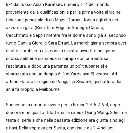
6-4 dal russo Aslan Karatsev, numero 114 del mondo,
proveniente dalle qualificazioni e per la prima volta al via nel
tabellone principale di un Major. Domani tocca agli altri sei
azzurri in gara (Berrettini, Fognini, Sonego, Caruso,
Cecchinato e Seppi) mentre fra le donne sono già al secondo
turno Camila Giorgi e Sara Errani. La marchigiana sembra aver
risolto il problema alla coscia sinistra avvertito nei giorni
scorsi, sebbene sia scesa in campo con una vistosa
fasciatura, e dopo una partenza un po’ titubante si è
sbarazzata con un doppio 6-3 di Yaroslava Shvedova. Ad
attenderla ora la regina di Parigi, Iga Swiatek, già battuta due
anni fa proprio a Melbourne.
Successo in rimonta invece per la Errani: 2-6 6-4 6-4, dopo
due ore e un quarto di lotta, sulla cinese Qiang Wang, 30esima
testa di serie e che nella passata edizione era giunta sino agli
ottavi. Bella impresa per Sarita, che risale da 1-4 nel set