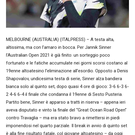
MELBOURNE (AUSTRALIA) (ITALPRESS) – A testa alta,
altissima, ma con l’amaro in bocca. Per Jannik Sinner
l’Australian Open 2021 è già finito: un sorteggio poco
fortunato e le fatiche accumulate nei giorni scorsi costano al
19enne altoatesino l’eliminazione all’esordio. Opposto a Denis
Shapovalov, undicesima testa di serie, Sinner alza bandiera
bianca solo al quinto set, dopo quasi 4 ore di gioco: 3-6 6-3 6-
2 4-6 6-4 il finale che condanna il 19enne di Sesto Pusteria.
Partito bene, Sinner è apparso a tratti in riserva – appena ieri
aveva disputato e vinto la finale del “Great Ocean Road Open”
contro Travaglia – ma era stato bravo a rimettersi in piedi
imponendosi nel quarto parziale. Il break in avvio di quinto set
è alla fine risultato fatale, col giovane altoatesino – da oggi