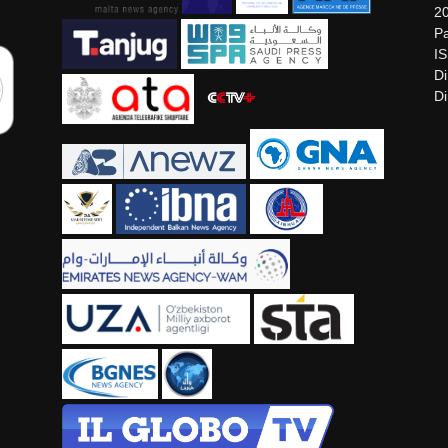
2
Pa
I
Di
Di