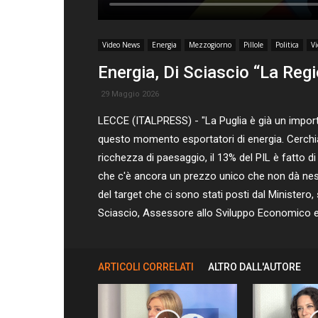
Video News
Energia
Mezzogiorno
Pillole
Politica
V
Energia, Di Sciascio “La Regi
29 Maggio 2026
LECCE (ITALPRESS) - "La Puglia è già un importa
questo momento esportatori di energia. Cerchi
ricchezza di paesaggio, il 13% del PIL è fatto d
che c'è ancora un prezzo unico che non dà nessu
del target che ci sono stati posti dal Minister
Sciascio, Assessore allo Sviluppo Economico e a
ARTICOLI CORRELATI
ALTRO DALL'AUTORE