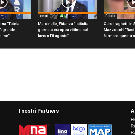
esteri
Pillole
rna “Tutela
Marcinelle, Fidanza “Istituita
Caro traghetti in S
più grande
giornata europea vittime sul
Mazzocchi “Bast
ttime”
lavoro l’8 agosto”
fermare questo 
I nostri Partners
A
He
Re
Re