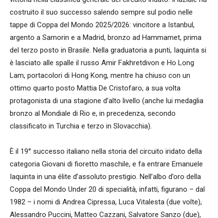
costruito il suo successo salendo sempre sul podio nelle
tappe di Coppa del Mondo 2025/2026: vincitore a Istanbul,
argento a Samorin e a Madrid, bronzo ad Hammamet, prima
del terzo posto in Brasile. Nella graduatoria a punti, Iaquinta si
è lasciato alle spalle il russo Amir Fakhretdivon e Ho Long
Lam, portacolori di Hong Kong, mentre ha chiuso con un
ottimo quarto posto Mattia De Cristofaro, a sua volta
protagonista di una stagione d’alto livello (anche lui medaglia
bronzo al Mondiale di Rio e, in precedenza, secondo
classificato in Turchia e terzo in Slovacchia).
È il 19° successo italiano nella storia del circuito iridato della
categoria Giovani di fioretto maschile, e fa entrare Emanuele
Iaquinta in una élite d’assoluto prestigio. Nell’albo d’oro della
Coppa del Mondo Under 20 di specialità, infatti, figurano – dal
1982 – i nomi di Andrea Cipressa, Luca Vitalesta (due volte),
Alessandro Puccini, Matteo Cazzani, Salvatore Sanzo (due),