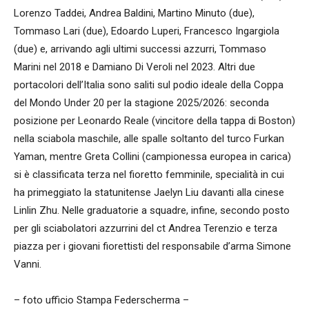
Lorenzo Taddei, Andrea Baldini, Martino Minuto (due),
Tommaso Lari (due), Edoardo Luperi, Francesco Ingargiola
(due) e, arrivando agli ultimi successi azzurri, Tommaso
Marini nel 2018 e Damiano Di Veroli nel 2023. Altri due
portacolori dell’Italia sono saliti sul podio ideale della Coppa
del Mondo Under 20 per la stagione 2025/2026: seconda
posizione per Leonardo Reale (vincitore della tappa di Boston)
nella sciabola maschile, alle spalle soltanto del turco Furkan
Yaman, mentre Greta Collini (campionessa europea in carica)
si è classificata terza nel fioretto femminile, specialità in cui
ha primeggiato la statunitense Jaelyn Liu davanti alla cinese
Linlin Zhu. Nelle graduatorie a squadre, infine, secondo posto
per gli sciabolatori azzurrini del ct Andrea Terenzio e terza
piazza per i giovani fiorettisti del responsabile d’arma Simone
Vanni.
– foto ufficio Stampa Federscherma –