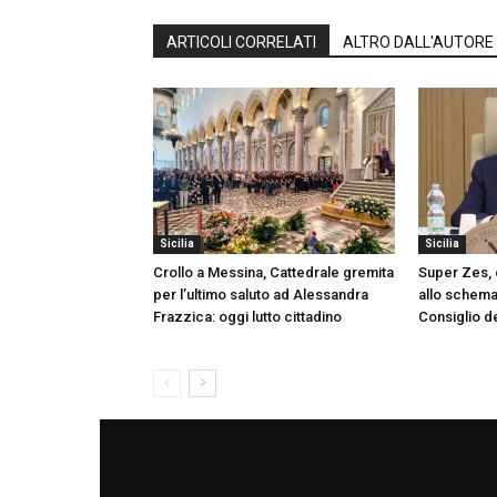
ARTICOLI CORRELATI
ALTRO DALL'AUTORE
Sicilia
Sicilia
Crollo a Messina, Cattedrale gremita
Super Zes, o
per l’ultimo saluto ad Alessandra
allo schema 
Frazzica: oggi lutto cittadino
Consiglio de