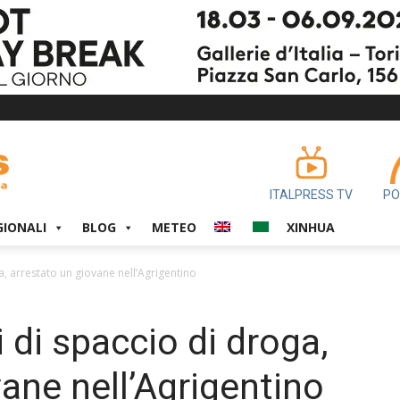
ITALPRESS TV
PO
GIONALI
BLOG
METEO
XINHUA
a, arrestato un giovane nell’Agrigentino
i di spaccio di droga,
ane nell’Agrigentino