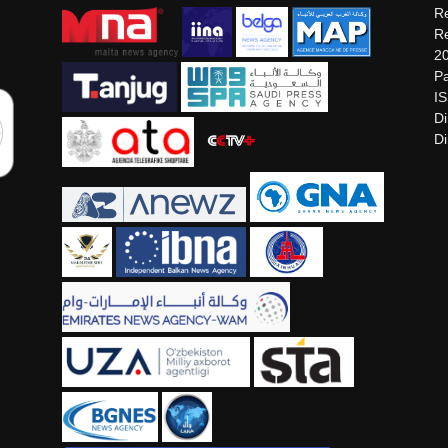
Re
Re
2
Pa
I
Di
Di