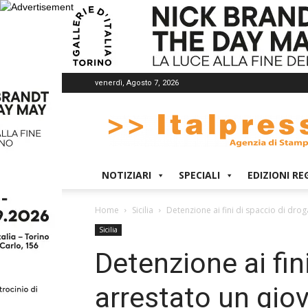
venerdì, Agosto 7, 2026
Italpress
NOTIZIARI
SPECIALI
EDIZIONI RE
Home
Sicilia
Detenzione ai fini di spaccio di drog
Sicilia
Detenzione ai fin
arrestato un giov