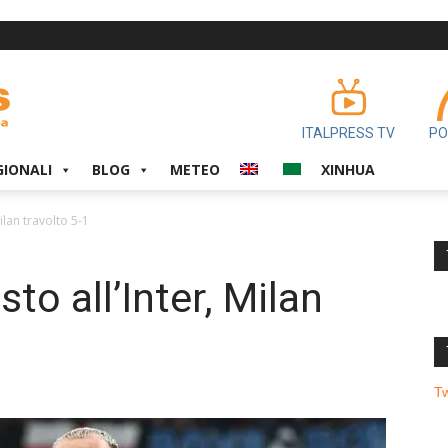
ITALPRESS TV
PO
GIONALI
BLOG
METEO
XINHUA
ilan travolto 5-1
to all’Inter, Milan
T