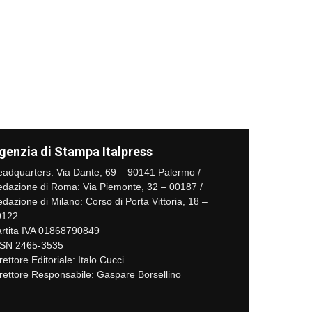
genzia di Stampa Italpress
adquarters: Via Dante, 69 – 90141 Palermo /
dazione di Roma: Via Piemonte, 32 – 00187 /
dazione di Milano: Corso di Porta Vittoria, 18 –
0122
rtita IVA 01868790849
SSN 2465-3535
rettore Editoriale: Italo Cucci
rettore Responsabile: Gaspare Borsellino