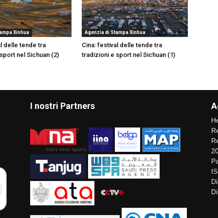
tampa Xinhua
Agenzia di Stampa Xinhua
al delle tende tra
Cina: festival delle tende tra
 sport nel Sichuan (2)
tradizioni e sport nel Sichuan (1)
I nostri Partners
A
He
Re
Re
2
Pa
I
Di
Di