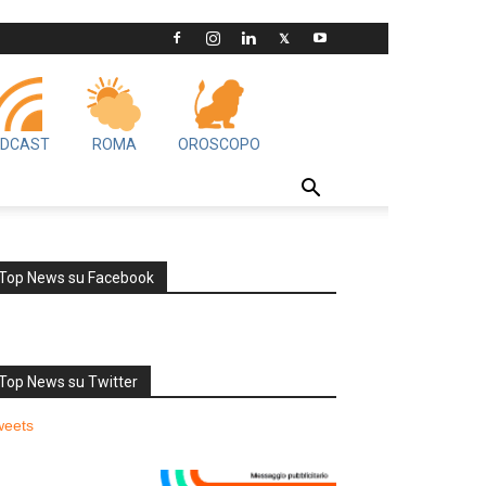
DCAST
ROMA
OROSCOPO
Top News su Facebook
Top News su Twitter
weets