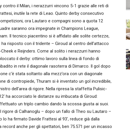
ntro il Milan, i nerazzurri vincono 5-1 grazie alle reti di
ttesi, inutile la rete di Leao. Quinto derby consecutivo
e competizioni, ora Lautaro e compagni sono a quota 12
 squadre saranno ora impegnate in Champions League,
. Il tecnico piacentino si è affidato alle solite certezze,
ha risposto con il tridente – Giroud al centro dell’attacco
s-Cheek e Reijnders. Come al solito i nerazzurri hanno
loccato il derby: ottimo lavoro sulla linea di fondo di
badito in rete il diagonale rasoterra di Dimarco. Il gol dopo
azione c’è stata soltanto alla mezz’ora con un diagonale
ne di contropiede, Thuram si è inventato un gol incredibile,
stro dell’area di rigore. Nella ripresa la staffetta Pulisic-
12′ ha accorciato le distanze su imbucata di Giroud:
 effettuato un triplo cambio dando la scossa giusta ai suoi.
 il rigore di Calhanoglu – dopo un fallo di Theo su Lautaro –
o lo ha firmato Davide Frattesi al 93′, reduce già dalla
a record anche per gli spettatori, ben 75.571 per un incasso