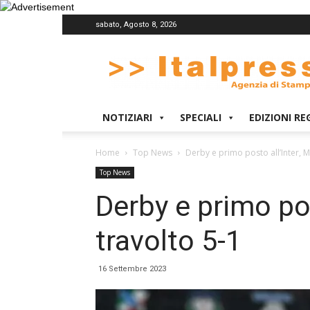
sabato, Agosto 8, 2026
Italpress
NOTIZIARI
SPECIALI
EDIZIONI RE
Home
Top News
Derby e primo posto all’Inter, M
Top News
Derby e primo pos
travolto 5-1
16 Settembre 2023