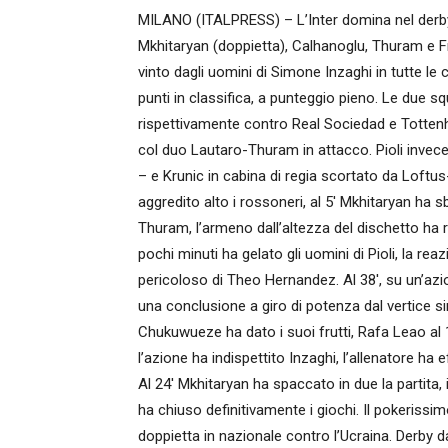
MILANO (ITALPRESS) – L’Inter domina nel derby co
Mkhitaryan (doppietta), Calhanoglu, Thuram e Fra
vinto dagli uomini di Simone Inzaghi in tutte l
punti in classifica, a punteggio pieno. Le due
rispettivamente contro Real Sociedad e Tottenham
col duo Lautaro-Thuram in attacco. Pioli invece 
– e Krunic in cabina di regia scortato da Loftu
aggredito alto i rossoneri, al 5′ Mkhitaryan ha sb
Thuram, l’armeno dall’altezza del dischetto ha ri
pochi minuti ha gelato gli uomini di Pioli, la re
pericoloso di Theo Hernandez. Al 38′, su un’azio
una conclusione a giro di potenza dal vertice sini
Chukuwueze ha dato i suoi frutti, Rafa Leao al 
l’azione ha indispettito Inzaghi, l’allenatore ha
Al 24′ Mkhitaryan ha spaccato in due la partita,
ha chiuso definitivamente i giochi. Il pokerissim
doppietta in nazionale contro l’Ucraina. Derby d