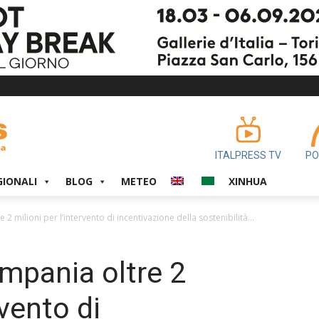
ITALPRESS TV
PO
GIONALI
BLOG
METEO
XINHUA
2 milioni per l’intervento di incentivazione della sostenibilità...
mpania oltre 2
rvento di