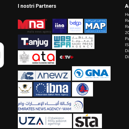
I nostri Partners
A
He
Re
Re
2
Pa
I
Di
Di