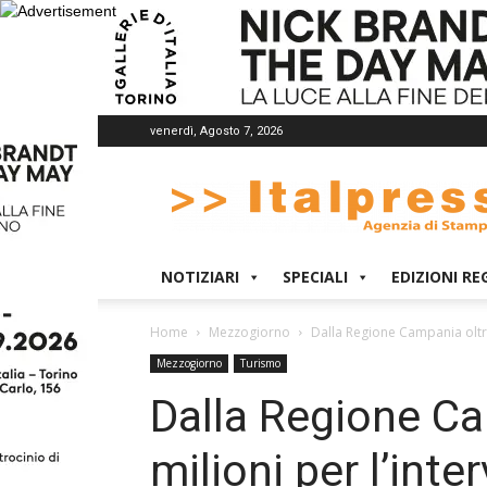
venerdì, Agosto 7, 2026
Italpress
NOTIZIARI
SPECIALI
EDIZIONI RE
Home
Mezzogiorno
Dalla Regione Campania oltre 
Mezzogiorno
Turismo
Dalla Regione Ca
milioni per l’inte