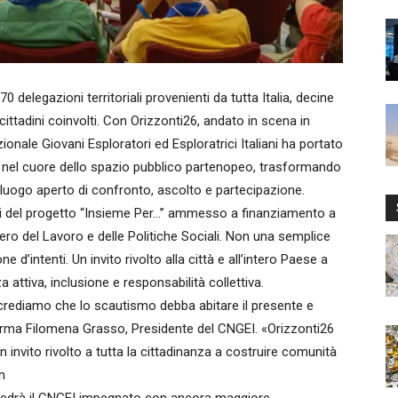
 delegazioni territoriali provenienti da tutta Italia, decine
cittadini coinvolti. Con Orizzonti26, andato in scena in
onale Giovani Esploratori ed Esploratrici Italiani ha portato
co nel cuore dello spazio pubblico partenopeo, trasformando
 luogo aperto di confronto, ascolto e partecipazione.
trali del progetto “Insieme Per…” ammesso a finanziamento a
tero del Lavoro e delle Politiche Sociali. Non una semplice
d’intenti. Un invito rivolto alla città e all’intero Paese a
ttiva, inclusione e responsabilità collettiva.
crediamo che lo scautismo debba abitare il presente e
erma Filomena Grasso, Presidente del CNGEI. «Orizzonti26
 invito rivolto a tutta la cittadinanza a costruire comunità
n