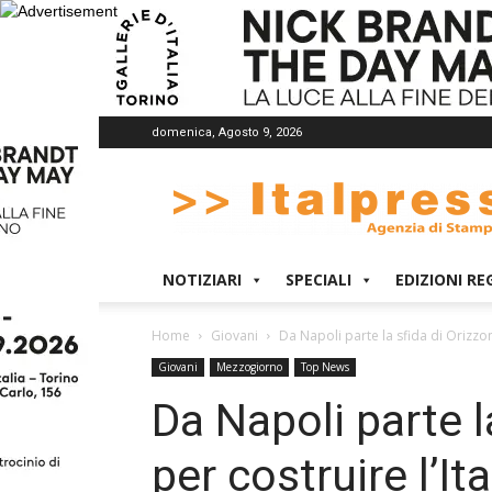
domenica, Agosto 9, 2026
Italpress
NOTIZIARI
SPECIALI
EDIZIONI RE
Home
Giovani
Da Napoli parte la sfida di Orizzont
Giovani
Mezzogiorno
Top News
Da Napoli parte l
per costruire l’It