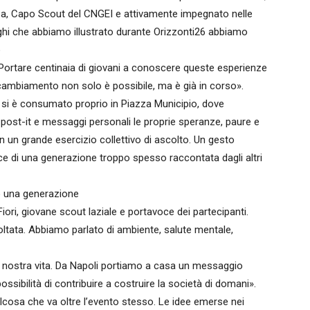
a, Capo Scout del CNGEI e attivamente impegnato nelle
oghi che abbiamo illustrato durante Orizzonti26 abbiamo
o
. Portare centinaia di giovani a conoscere queste esperienze
l cambiamento non solo è possibile, ma è già in corso».
 si è consumato proprio in Piazza Municipio, dove
 post-it e messaggi personali le proprie speranze, paure e
n un grande esercizio collettivo di ascolto. Un gesto
ce di una generazione troppo spesso raccontata dagli altri
o una generazione
ori, giovane scout laziale e portavoce dei partecipanti.
tata. Abbiamo parlato di ambiente, salute mentale,
a nostra vita. Da Napoli portiamo a casa un messaggio
ssibilità di contribuire a costruire la società di domani».
alcosa che va oltre l’evento stesso. Le idee emerse nei