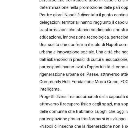
percorso che coinvolgerà tutto il Paese e che
determinazione nella promozione delle pari opp
Per tre giorni Napoli è diventata il punto cardina
delegazioni territoriali hanno raggiunto il capo
trasformazioni che stanno ridefinendo il nost
educazione, innovazione tecnologica, partecip
Una scelta che conferma il ruolo di Napoli come u
urbana e innovazione sociale. Una città che neg
dall’abbandono in presìdi di cultura, educazione,
partecipanti hanno avuto l’opportunità di conosc
rigenerazione urbana del Paese, attraverso atti
Community Hub, Fondazione Morra Greco, FOQUS
Intelligente.
Progetti diversi ma accomunati dalla capacità d
attraverso il recupero fisico degli spazi, ma sop
delle comunità che li abitano. Luoghi che oggi
partecipazione possa trasformarsi in sviluppo, 
«Napoli ci insegna che la rigenerazione non è s