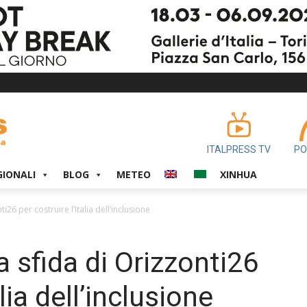
ITALPRESS TV
PO
GIONALI
BLOG
METEO
XINHUA
i26 per costruire l’Italia dell’inclusione
a sfida di Orizzonti26
alia dell’inclusione