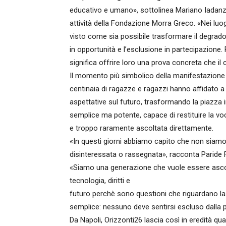
educativo e umano», sottolinea Mariano Iadanz
attività della Fondazione Morra Greco. «Nei lu
visto come sia possibile trasformare il degrad
in opportunità e l’esclusione in partecipazione
significa offrire loro una prova concreta che i
Il momento più simbolico della manifestazione
centinaia di ragazze e ragazzi hanno affidato a
aspettative sul futuro, trasformando la piazza i
semplice ma potente, capace di restituire la vo
e troppo raramente ascoltata direttamente.
«In questi giorni abbiamo capito che non siam
disinteressata o rassegnata», racconta Paride Fi
«Siamo una generazione che vuole essere ascol
tecnologia, diritti e
futuro perchè sono questioni che riguardano l
semplice: nessuno deve sentirsi escluso dalla po
Da Napoli, Orizzonti26 lascia così in eredità qu