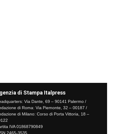
genzia di Stampa Italpress
adquarters: Via Dante, 69 – 90141 Palermo /
dazione di Roma: Via Piemonte, 32 – 00187 /
dazione di Milano: Corso di Porta Vittoria, 18 –
0122
rtita IVA 01868790849
SSN 2465-3535