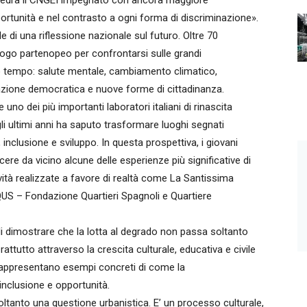
 vedrà il CNGEI impegnato con ancora maggiore
ortunità e nel contrasto a ogni forma di discriminazione».
le di una riflessione nazionale sul futuro. Oltre 70
luogo partenopeo per confrontarsi sulle grandi
ro tempo: salute mentale, cambiamento climatico,
azione democratica e nuove forme di cittadinanza.
no dei più importanti laboratori italiani di rinascita
li ultimi anni ha saputo trasformare luoghi segnati
 inclusione e sviluppo. In questa prospettiva, i giovani
ere da vicino alcune delle esperienze più significative di
vità realizzate a favore di realtà come La Santissima
 – Fondazione Quartieri Spagnoli e Quartiere
i dimostrare che la lotta al degrado non passa soltanto
rattutto attraverso la crescita culturale, educativa e civile
 rappresentano esempi concreti di come la
inclusione e opportunità.
oltanto una questione urbanistica. E’ un processo culturale,