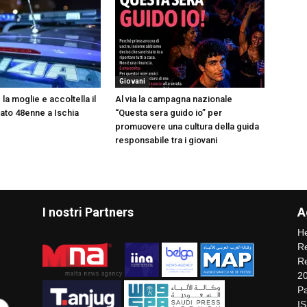
Giovani
a moglie e accoltella il
Al via la campagna nazionale
stato 48enne a Ischia
“Questa sera guido io” per
promuovere una cultura della guida
responsabile tra i giovani
I nostri Partners
A
He
Re
Re
2
Pa
I