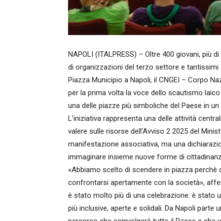
NAPOLI (ITALPRESS) – Oltre 400 giovani, più di 70
di organizzazioni del terzo settore e tantissimi 
Piazza Municipio a Napoli, il CNGEI – Corpo Nazi
per la prima volta la voce dello scautismo lai
una delle piazze più simboliche del Paese in un
L’iniziativa rappresenta una delle attività cen
valere sulle risorse dell’Avviso 2 2025 del Minis
manifestazione associativa, ma una dichiarazione 
immaginare insieme nuove forme di cittadinanza a
«Abbiamo scelto di scendere in piazza perchè 
confrontarsi apertamente con la società», aff
è stato molto più di una celebrazione: è stato un
più inclusive, aperte e solidali. Da Napoli parte u