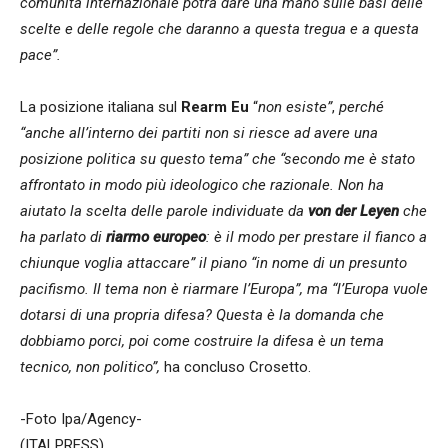
comunità internazionale potrà dare una mano sulle basi delle
scelte e delle regole che daranno a questa tregua e a questa
pace”.
La posizione italiana sul
Rearm Eu
“
non esiste”
,
perché
“anche all’interno dei partiti non si riesce ad avere una
posizione politica su questo tema” che “secondo me è stato
affrontato in modo più ideologico che razionale. Non ha
aiutato la scelta delle parole individuate da
von der Leyen
che
ha parlato di
riarmo europeo
: è il modo per prestare il fianco a
chiunque voglia attaccare” il piano “in nome di un presunto
pacifismo. Il tema non è riarmare l’Europa”, ma “l’Europa vuole
dotarsi di una propria difesa? Questa è la domanda che
dobbiamo porci, poi come costruire la difesa è un tema
tecnico, non politico”,
ha concluso Crosetto.
-Foto Ipa/Agency-
(ITALPRESS).