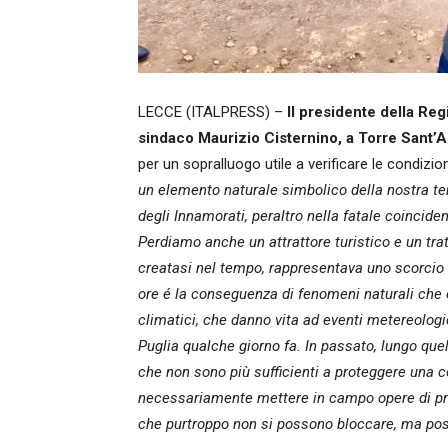
LECCE (ITALPRESS) –
Il presidente della Reg
sindaco Maurizio Cisternino, a Torre Sant’A
per un sopralluogo utile a verificare le condizion
un elemento naturale simbolico della nostra ter
degli Innamorati, peraltro nella fatale coincide
Perdiamo anche un attrattore turistico e un tra
creatasi nel tempo, rappresentava uno scorcio di
ore é la conseguenza di fenomeni naturali che 
climatici, che danno vita ad eventi metereologi
Puglia qualche giorno fa. In passato, lungo quel t
che non sono più sufficienti a proteggere una
necessariamente mettere in campo opere di pro
che purtroppo non si possono bloccare, ma pos