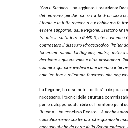
“Con il Sindaco
– ha aggiunto il presidente Dec
del territorio, perché non si tratta di un caso i
litorale e in tutta regione a cui dobbiamo fa fro
essere supportati dalla Regione. Esistono finan
tramite la piattaforma ReNDiS, che sostiene i Co
contrastare il dissesto idrogeologico, limitand
fenomeni franosi. La Regione, inoltre, mette a d
destinate a questa zona e altre arriveranno. Par
costiero, quindi è evidente che servono interve
solo limitare e rallentare fenomeni che seguono
La Regione, ha reso noto, metterà a disposizio
necessario, i tecnici della struttura commissari
per lo sviluppo sostenibile del Territorio per il 
“Il tema
– ha concluso Decaro –
è anche autori
consolidamento costiero, anche quando le risor
paesaggistiche da parte della Soprintendenza, pa