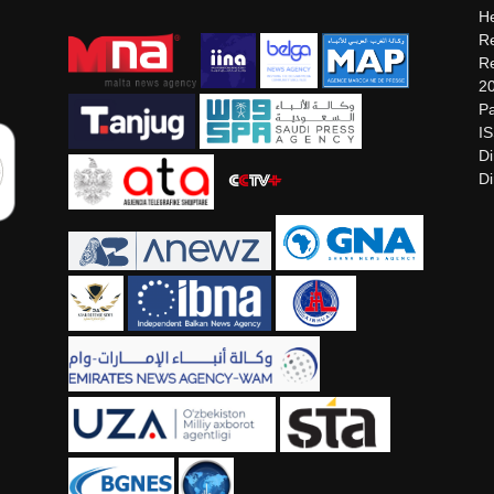
He
Re
Re
2
Pa
I
Di
Di