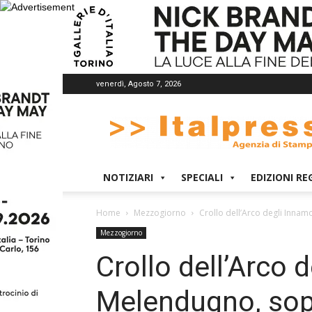
venerdì, Agosto 7, 2026
Italpress
NOTIZIARI
SPECIALI
EDIZIONI RE
Home
Mezzogiorno
Crollo dell’Arco degli Innam
Mezzogiorno
Crollo dell’Arco 
Melendugno, sop