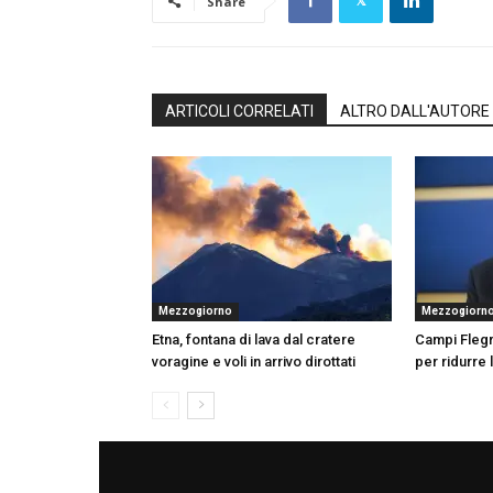
Share
ARTICOLI CORRELATI
ALTRO DALL'AUTORE
Mezzogiorno
Mezzogiorn
Etna, fontana di lava dal cratere
Campi Flegr
voragine e voli in arrivo dirottati
per ridurre 