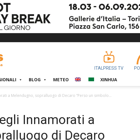
ITALPRESS TV
PO
GIONALI
BLOG
METEO
XINHUA
orati a Melendugno, sopralluogo di Decaro “Perso un simbolo...
degli Innamorati a
ralluogo di Decaro