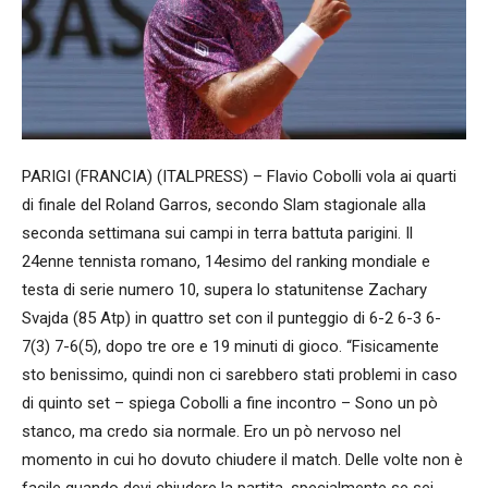
PARIGI (FRANCIA) (ITALPRESS) – Flavio Cobolli vola ai quarti
di finale del Roland Garros, secondo Slam stagionale alla
seconda settimana sui campi in terra battuta parigini. Il
24enne tennista romano, 14esimo del ranking mondiale e
testa di serie numero 10, supera lo statunitense Zachary
Svajda (85 Atp) in quattro set con il punteggio di 6-2 6-3 6-
7(3) 7-6(5), dopo tre ore e 19 minuti di gioco. “Fisicamente
sto benissimo, quindi non ci sarebbero stati problemi in caso
di quinto set – spiega Cobolli a fine incontro – Sono un pò
stanco, ma credo sia normale. Ero un pò nervoso nel
momento in cui ho dovuto chiudere il match. Delle volte non è
facile quando devi chiudere la partita, specialmente se sei