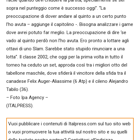
sopra nel punteggio come è successo oggi”. “La
preoccupazione di dover andare al quinto a un certo punto
l’ho avuta – aggiunge il capitolino -. Bisogna analizzare i game
dove avrei potuto far meglio. La preoccupazione di dire ‘se
vado al quinto perdò non l’ho avuta. Ero pronto a lottare agli
ottavi di uno Slam. Sarebbe stato stupido rinunciare a una
lotta”. Il classe 2002, che oggi per la prima volta in tutto il
torneo ha ceduto un set, approda così tra i migliori otto del
tabellone maschile, dove sfiderà il vincitore della sfida tra il
canadese Felix Auger-Aliassime (6 Atp) e il cileno Alejandro
Tabilo (36).
– Foto Ipa Agency –
(ITALPRESS).
Vuoi pubblicare i contenuti di Italpress.com sul tuo sito web
o vuoi promuovere la tua attività sul nostro sito e su quelli
delle testate nostre partner? Contattaci all'indirizzo