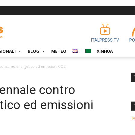
ITALPRESS TV
PO
GIONALI
BLOG
METEO
XINHUA
o consumo energetico ed emissioni CO2
iennale contro
ico ed emissioni
T