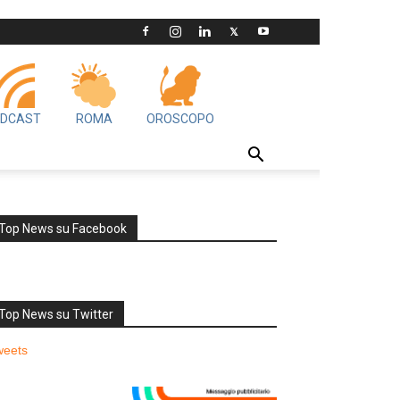
DCAST
ROMA
OROSCOPO
Top News su Facebook
Top News su Twitter
weets