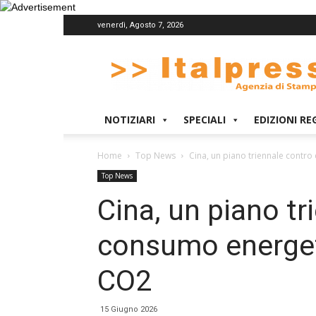
venerdì, Agosto 7, 2026
Italpress
NOTIZIARI
SPECIALI
EDIZIONI RE
Home
Top News
Cina, un piano triennale contr
Top News
Cina, un piano tr
consumo energet
CO2
15 Giugno 2026