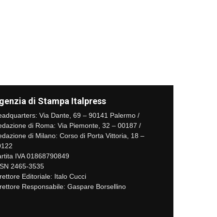
genzia di Stampa Italpress
adquarters: Via Dante, 69 – 90141 Palermo /
dazione di Roma: Via Piemonte, 32 – 00187 /
dazione di Milano: Corso di Porta Vittoria, 18 –
0122
rtita IVA 01868790849
SSN 2465-3535
rettore Editoriale: Italo Cucci
rettore Responsabile: Gaspare Borsellino