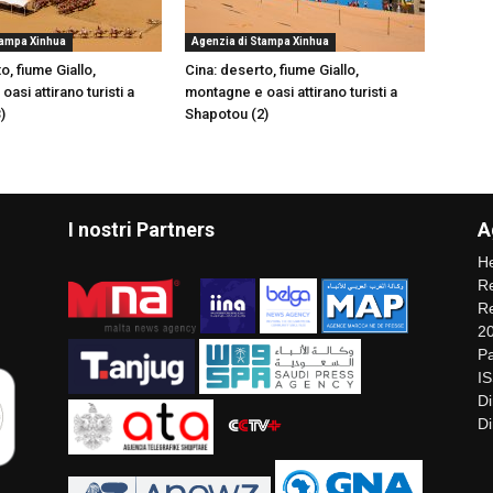
tampa Xinhua
Agenzia di Stampa Xinhua
o, fiume Giallo,
Cina: deserto, fiume Giallo,
asi attirano turisti a
montagne e oasi attirano turisti a
)
Shapotou (2)
I nostri Partners
A
He
Re
Re
2
Pa
I
Di
Di