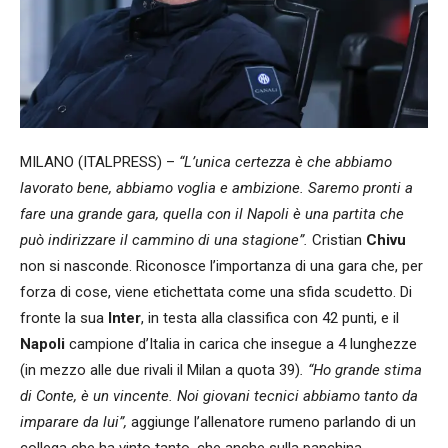
MILANO (ITALPRESS) –
“L’unica certezza è che abbiamo
lavorato bene, abbiamo voglia e ambizione. Saremo pronti a
fare una grande gara, quella con il Napoli è una partita che
può indirizzare il cammino di una stagione”.
Cristian
Chivu
non si nasconde. Riconosce l’importanza di una gara che, per
forza di cose, viene etichettata come una sfida scudetto. Di
fronte la sua
Inter
, in testa alla classifica con 42 punti, e il
Napoli
campione d’Italia in carica che insegue a 4 lunghezze
(in mezzo alle due rivali il Milan a quota 39)
. “Ho grande stima
di Conte, è un vincente. Noi giovani tecnici abbiamo tanto da
imparare da lui”,
aggiunge l’allenatore rumeno parlando di un
collega che ha vinto tanto, che anche sulla panchina