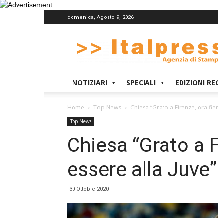
domenica, Agosto 9, 2026
Italpress
NOTIZIARI
SPECIALI
EDIZIONI RE
Home
Top News
Chiesa “Grato a Firenze, ora fier
Top News
Chiesa “Grato a F
essere alla Juve”
30 Ottobre 2020