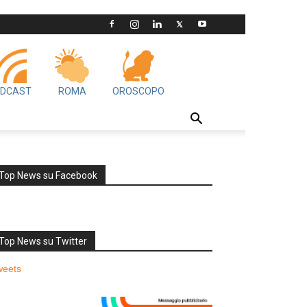
DCAST
ROMA
OROSCOPO
Top News su Facebook
Top News su Twitter
weets