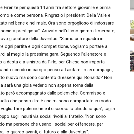
 Firenze per questi 14 anni fra settore giovanile e prima
mo e come persona. Ringrazio i presidenti Della Valle e
ato nel bene e nel male. Ora sono orgoglioso di indossare
cietà prestigiosa”. Arrivato nell’ultimo giorno di mercato,
uovo giocatore della Juventus. “Siamo una squadra in
 ogni partita e ogni competizione, vogliamo portare a
carci al meglio la prossima gara. Seguendo l’allenatore e
to a desta e a sinistra da Pirlo, per Chiesa non importa.
. Quando scendo in campo penso ad aiutare i miei compagni,
tutto nuovo ma sono contento di essere qui. Ronaldo? Non
 ma sarà una gioia vederlo non appena torna dalla
 stato però accompagnato dalle polemiche. Commisso e
“Quello che posso dire è che mi sono comportato in modo
 voglio fare polemiche e il discorso lo chiudo io qua”, taglia
po sugli insulti via social rivolti al fratello. “Non sono
lcio ma persone che usano i social per offendere, per
a, io guardo avanti, al futuro e alla Juventus”.