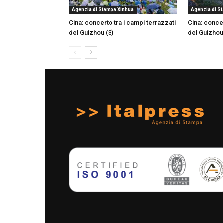
Agenzia di Stampa Xinhua
Agenzia di S
Cina: concerto tra i campi terrazzati
Cina: concer
del Guizhou (3)
del Guizhou