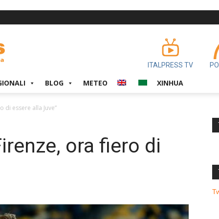
ITALPRESS TV
PO
GIONALI
BLOG
METEO
XINHUA
o di essere alla Juve”
irenze, ora fiero di
T