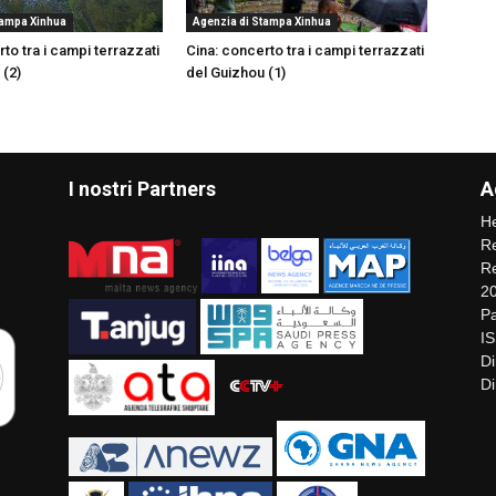
tampa Xinhua
Agenzia di Stampa Xinhua
to tra i campi terrazzati
Cina: concerto tra i campi terrazzati
 (2)
del Guizhou (1)
I nostri Partners
A
He
Re
Re
2
Pa
I
Di
Di