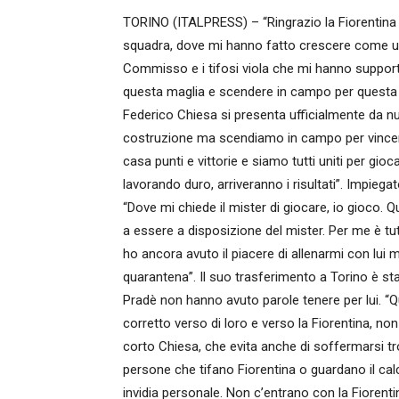
TORINO (ITALPRESS) – “Ringrazio la Fiorentina e
squadra, dove mi hanno fatto crescere come uo
Commisso e i tifosi viola che mi hanno support
questa maglia e scendere in campo per questa so
Federico Chiesa si presenta ufficialmente da n
costruzione ma scendiamo in campo per vincere
casa punti e vittorie e siamo tutti uniti per gio
lavorando duro, arriveranno i risultati”. Impiega
“Dove mi chiede il mister di giocare, io gioco
a essere a disposizione del mister. Per me è 
ho ancora avuto il piacere di allenarmi con lui
quarantena”. Il suo trasferimento a Torino è
Pradè non hanno avuto parole tenere per lui. 
corretto verso di loro e verso la Fiorentina, non
corto Chiesa, che evita anche di soffermarsi trop
persone che tifano Fiorentina o guardano il ca
invidia personale. Non c’entrano con la Fiorentin