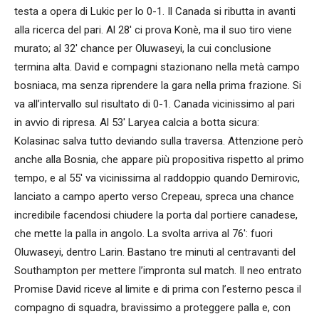
testa a opera di Lukic per lo 0-1. Il Canada si ributta in avanti
alla ricerca del pari. Al 28′ ci prova Konè, ma il suo tiro viene
murato; al 32′ chance per Oluwaseyi, la cui conclusione
termina alta. David e compagni stazionano nella metà campo
bosniaca, ma senza riprendere la gara nella prima frazione. Si
va all’intervallo sul risultato di 0-1. Canada vicinissimo al pari
in avvio di ripresa. Al 53′ Laryea calcia a botta sicura:
Kolasinac salva tutto deviando sulla traversa. Attenzione però
anche alla Bosnia, che appare più propositiva rispetto al primo
tempo, e al 55′ va vicinissima al raddoppio quando Demirovic,
lanciato a campo aperto verso Crepeau, spreca una chance
incredibile facendosi chiudere la porta dal portiere canadese,
che mette la palla in angolo. La svolta arriva al 76′: fuori
Oluwaseyi, dentro Larin. Bastano tre minuti al centravanti del
Southampton per mettere l’impronta sul match. Il neo entrato
Promise David riceve al limite e di prima con l’esterno pesca il
compagno di squadra, bravissimo a proteggere palla e, con