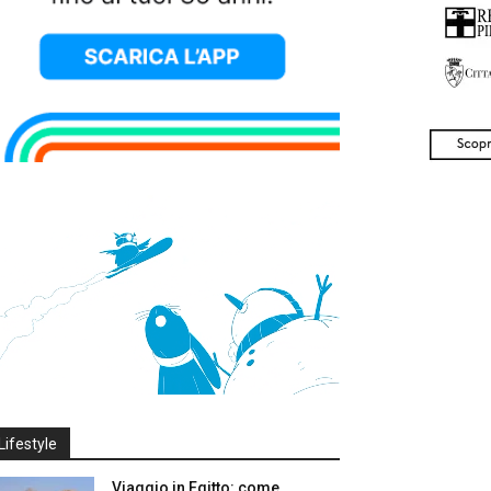
Lifestyle
Viaggio in Egitto: come