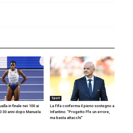
Sport
alla in finale nei 100 ai
La Fifa conferma il pieno sostegno a
0 30 anni dopo Manuela
Infantino: “Progetto Ffe un errore,
ma basta attacchi”