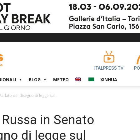
ITALPRESS TV
PO
GIONALI
BLOG
METEO
XINHUA
arlato del disegno di legge sul...
 Russa in Senato
gno di legge sul