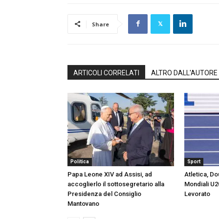
Share
ARTICOLI CORRELATI
ALTRO DALL'AUTORE
Politica
Sport
Papa Leone XIV ad Assisi, ad
Atletica, Dou
accoglierlo il sottosegretario alla
Mondiali U2
Presidenza del Consiglio
Levorato
Mantovano