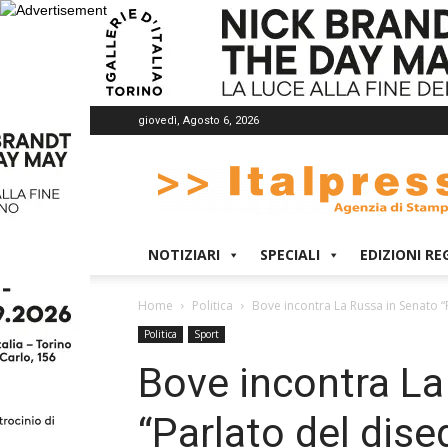
giovedì, Agosto 6, 2026
Italpress
NOTIZIARI
SPECIALI
EDIZIONI RE
Home
Politica
Bove incontra La Russa in Senato “P
Politica
Sport
Bove incontra La
“Parlato del dise