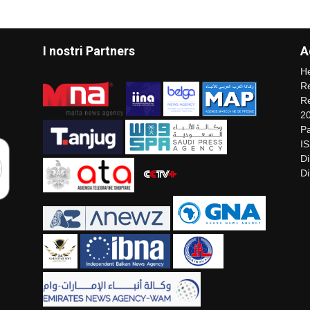
I nostri Partners
A
He
Re
Re
2
Pa
I
Di
Di