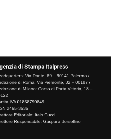
genzia di Stampa Italpress
adquarters: Via Dante, 69 – 90141 Palermo /
dazione di Roma: Via Piemonte, 32 – 00187 /
dazione di Milano: Corso di Porta Vittoria, 18 –
0122
rtita IVA 01868790849
SSN 2465-3535
rettore Editoriale: Italo Cucci
rettore Responsabile: Gaspare Borsellino