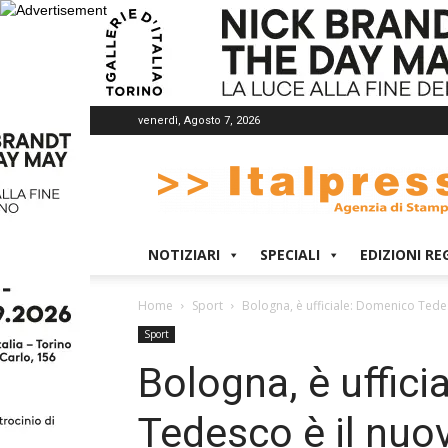
venerdì, Agosto 7, 2026
Italpress
NOTIZIARI
SPECIALI
EDIZIONI RE
Home
Sport
Bologna, è ufficiale: Domenico Tede
Sport
Bologna, è uffic
Tedesco è il nuo