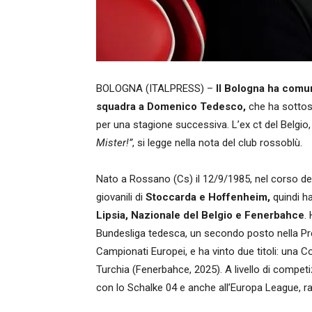
BOLOGNA (ITALPRESS) –
Il Bologna ha comun
squadra a Domenico Tedesco,
che ha sottosc
per una stagione successiva. L’ex ct del Belgio
Mister!”
, si legge nella nota del club rossoblù.
Nato a Rossano (Cs) il 12/9/1985, nel corso dell
giovanili di
Stoccarda e Hoffenheim,
quindi h
Lipsia, Nazionale del Belgio e Fenerbahce
.
Bundesliga tedesca, un secondo posto nella Prem’
Campionati Europei, e ha vinto due titoli: una 
Turchia (Fenerbahce, 2025). A livello di compet
con lo Schalke 04 e anche all’Europa League, ra