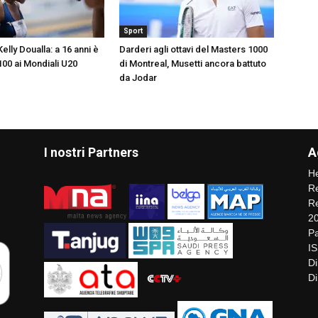
Sport
elly Doualla: a 16 anni è
Darderi agli ottavi del Masters 1000
100 ai Mondiali U20
di Montreal, Musetti ancora battuto
da Jodar
I nostri Partners
A
He
Re
Re
2
Pa
I
Di
Di