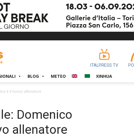
ITALPRESS TV
PO
GIONALI
BLOG
METEO
XINHUA
sco è il nuovo allenatore
iale: Domenico
vo allenatore