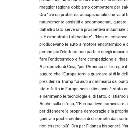
maggior ragione dobbiamo combattere per salv
Ora “c’è un problema occupazionale che va aff
naturalmente assistiti e accompagnati, questo è
dall’altro lato serve una prospettiva industriale
si è dimostrata fallimentare”. “Non mi convince 
producevano le auto a motore endotermico e con
perchè poi l’elettrico non parte e quegli impian
fare l’endotermico e fare competizione al ribas
A proposito di Cina, “per l’America di Trump è
auguro che l’Europa torni a guardare al di là del
presidenza Trump “ci aiuti a riallinearci dal pun
stato fatto in Europa negli ultimi anni è stato 
e nemmeno le tecnologie e, di fatto, ci stiamo
Anche sulla difesa, “l’Europa deve cominciare a
per difendere le proprie democrazie e la propria
guerra a poche centinaia di chilometri dai nostri
non esserci più”. Ora per Fidanza bisognerà “far