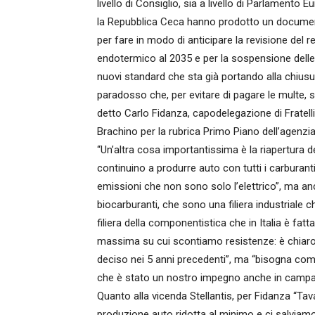
livello di Consiglio, sia a livello di Parlamento Eu
la Repubblica Ceca hanno prodotto un document
per fare in modo di anticipare la revisione del
endotermico al 2035 e per la sospensione delle
nuovi standard che sta già portando alla chiusur
paradosso che, per evitare di pagare le multe, s
detto Carlo Fidanza, capodelegazione di Fratelli
Brachino per la rubrica Primo Piano dell’agenzia
“Un’altra cosa importantissima è la riapertura de
continuino a produrre auto con tutti i carburant
emissioni che non sono solo l’elettrico”, ma an
biocarburanti, che sono una filiera industriale 
filiera della componentistica che in Italia è fat
massima su cui scontiamo resistenze: è chiaro 
deciso nei 5 anni precedenti”, ma “bisogna co
che è stato un nostro impegno anche in campag
Quanto alla vicenda Stellantis, per Fidanza “Ta
produzione auto ridotta al minimo e ci salviamo