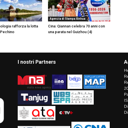
Agenzia di Stampa Xinhua
nologia rafforza la lotta
Cina: Qiannan celebra 70 anni con
 Pechino
una parata nel Guizhou (4)
I nostri Partners
A
He
Re
Re
2
Pa
I
Di
Di