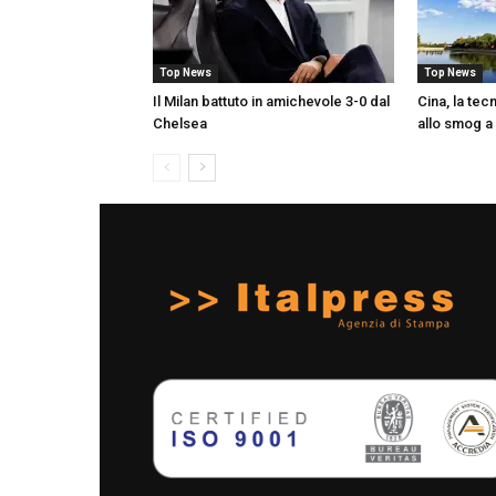
Top News
Top News
Il Milan battuto in amichevole 3-0 dal
Cina, la tec
Chelsea
allo smog a