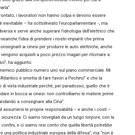
arla”.
rontato, i lavoratori non hanno colpa e devono essere
 inevitabile – ha sottolineato l’europarlamentare -, ma
 diversa e serve anche superare l’ideologia dell’elettrico che
neanche l’idea di prendere i nostri impianti che prima
segnarli ai cinesi per produrre le auto elettriche, anche
ti vengono acquisiti a poco prezzo magari per ritornare a
so”, ha aggiunto.
 il nemico pubblico numero uno sul piano commerciale. Mi
l’Atlantico e smetta di fare favori a Pechino” e che la
to di vista industriale perchè, per paradosso, quello che è
andare in bocca ai cinesi: non controlliamo le materie prime
 andando a consegnare alla Cina”.
d assumersi le proprie responsabilità – e anche i costi –
 sicurezza. Ci siamo risvegliati da un lungo torpore, con la
 confini, e ci siamo resi conto che quella libertà potrebbe
e una politica industriale europea della difesa”, ma “non è