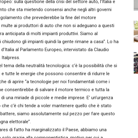
ropeo: sulla questione della crisi del settore auto, l’Italia e
o che sta mietendo consensi anche negli altri governi
 regolamento che prevederebbe la fine del motore
 multe ai produttori di auto che non si adeguano a questi
a anticipata di molti impianti produttivi. Siamo al
i chiudono gli impianti quindi la gente rimane a casa”. Lo ha
 d’Italia al Parlamento Europeo, intervistato da Claudio
 Italpress.
l tema della neutralità tecnologica: c’è la possibilità che si
i e tutte le energie che possono consentire di ridurre le
che di aprire “a tecnologie per noi fondamentali come i
che consentirebbe di salvare il motore termico e tutta la
ta di una miriade di piccole e medie imprese. E’ un’urgenza
che c’è chi tende a voler mantenere quello che è stato
mbattere, siamo assolutamente sul pezzo per fare questo
na elettorale”.
vares di fatto ha marginalizzato il Paese, abbiamo una
 solo grazie alla componentistica, motivo per cui a