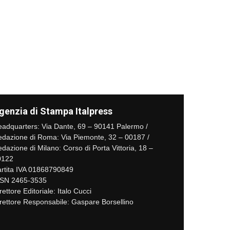
genzia di Stampa Italpress
adquarters: Via Dante, 69 – 90141 Palermo /
dazione di Roma: Via Piemonte, 32 – 00187 /
dazione di Milano: Corso di Porta Vittoria, 18 –
0122
rtita IVA 01868790849
SSN 2465-3535
rettore Editoriale: Italo Cucci
rettore Responsabile: Gaspare Borsellino