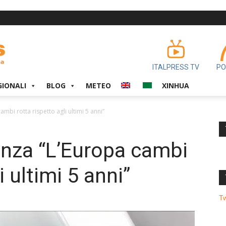
ITALPRESS TV
PO
GIONALI
BLOG
METEO
XINHUA
mbi rotta rispetto agli ultimi 5 anni”
anza “L’Europa cambi
i ultimi 5 anni”
T