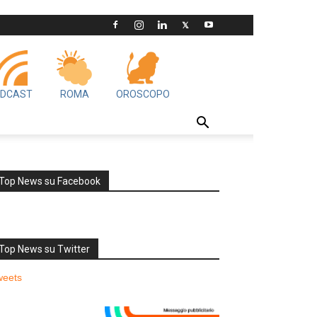
DCAST
ROMA
OROSCOPO
Top News su Facebook
Top News su Twitter
weets