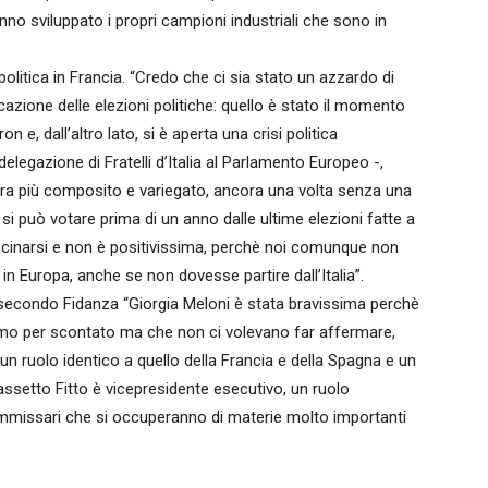
anno sviluppato i propri campioni industriali che sono in
politica in Francia. “Credo che ci sia stato un azzardo di
zione delle elezioni politiche: quello è stato il momento
on e, dall’altro lato, si è aperta una crisi politica
odelegazione di Fratelli d’Italia al Parlamento Europeo -,
a più composito e variegato, ancora una volta senza una
i può votare prima di un anno dalle ultime elezioni fatte a
rascinarsi e non è positivissima, perchè noi comunque non
in Europa, anche se non dovesse partire dall’Italia”.
secondo Fidanza “Giorgia Meloni è stata bravissima perchè
iamo per scontato ma che non ci volevano far affermare,
 un ruolo identico a quello della Francia e della Spagna e un
assetto Fitto è vicepresidente esecutivo, un ruolo
commissari che si occuperanno di materie molto importanti