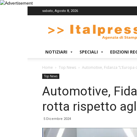
sabato, Agosto 8, 2026
Italpress
NOTIZIARI
SPECIALI
EDIZIONI RE
Home
Top News
Automotive, Fidanza “L’Europa ca
Top News
Automotive, Fid
rotta rispetto agl
5 Dicembre 2024